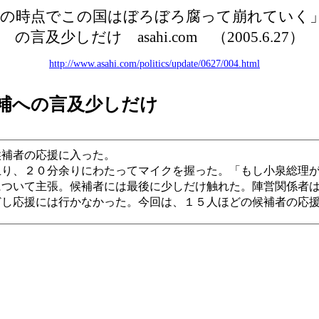
の時点でこの国はぼろぼろ腐って崩れていく
の言及少しだけ
asahi.com （2005.6.27）
http://www.asahi.com/politics/update/0627/004.html
補への言及少しだけ
補者の応援に入った。
り、２０分余りにわたってマイクを握った。「もし小泉総理が
について主張。候補者には最後に少しだけ触れた。陣営関係者
し応援には行かなかった。今回は、１５人ほどの候補者の応援