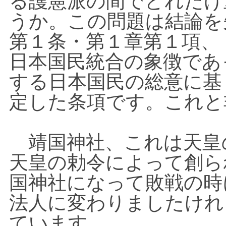
る護憲派の間でどれだけ
うか。この問題は結論を
第１条・第１章第１項、
日本国民統合の象徴であ
する日本国民の総意に基
定した条項です。これと
靖国神社、これは天皇
天皇の勅令によって創ら
国神社になって敗戦の時
法人に変わりましたけれ
ています。