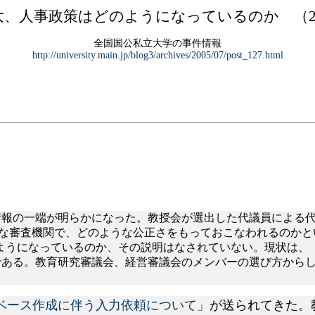
大、人事政策はどのようになっているのか （
全国国公私立大学の事件情報
http://university.main.jp/blog3/archives/2005/07/post_127.html
情報の一端が明らかになった。教授会が選出した代議員による
うな審査機関で、どのような公正さをもっておこなわれるのかと
ようになっているのか、その説明はなされていない。現状は、
うである。教育研究審議会、経営審議会のメンバーの選び方から
ベース作成に伴う入力依頼について」
が送られてきた。