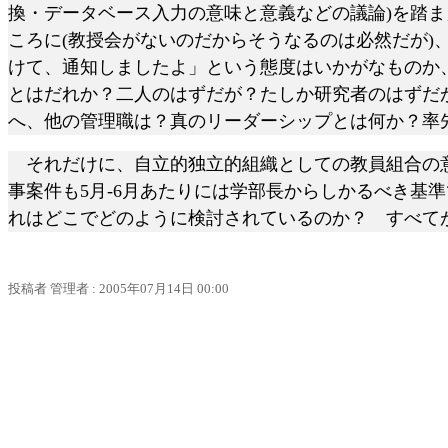
換・データベース入力の意味と意義などの議論)を踏ま
ころに(教授会がないのだからそうなるのは必然だが
けて、通知しましたよ」という態度はいかがなものか、
とはだれか？二人のはずだが？たしか研究者のはずだ
へ、他の管理職は？真のリーダーシップとは何か？率
それだけに、自立的独立的組織としての教員組合の意
事案件も
5月-6月あたりには学部長からしかるべき
れはどこでどのように検討されているのか？ すべて
投稿者
管理者
: 2005
年
07
月
14
日
00:00