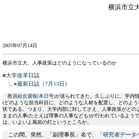
横浜市立
2005年07月14日
横浜市立大、人事政策はどのようになっているのか
■
大学改革日誌
∟●
最新日誌（7月13日）
教員組合週報(本日号)
が送られてきた。久しぶりに、学内
(どのような担当科目に、どのような人材を配置し、どのよ
状である。つまり、大学内部に対してさえ、人事政策がどの
ままの人事(たとえば理事の人事なども)が行われているよ
は、いよいよ風前の灯というところか。
この間、突然、「副理事長」名で、
「研究者データ