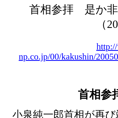
首相参拝 是か非
（
20
http:
np.co.jp/00/kakushin/200
首相参
小泉純一郎首相が再び