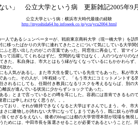
ない」 公立大学という病 更新雑記
2005年9
公立大学という病：横浜市大時代最後の経験
http://myoshida64.hp.infoseek.co.jp/ycu/ycu2004.html
の一人であるシュンペーターが、戦前東京商科大学（現一橋大学）を訪
村に移ったばかりの大学に連れてきたことについて気にしている大学関
にふと思い出したのがこの言葉であった。同窓生に再会して、皆マイン
負って活躍してくれるはずだ。空間的な場ではなく、人のつながりのな
てきた。私自身は、市大とはもう縁がなくなっているにもかかわらず、
何故か。
にも人気があるし、また市大生を愛している先生でもあった。私が市大
であった。その人が、
1
年程経って、「もう市大にコミットメントする
任されるにしても、任期付き教員になるリスクを考えるならば、別の
心離反が進んでいる状況に少からずショックであった。
ある」とまで言っているとの噂を耳にした。容易には首肯できるもので
諸君には申しわけなく思うが。。。
っており、それが維持できなくなると大学はすさんでしまう。今、市大
まさに建物しか誇れない大学になってしまうであろう。既に奴らが作
を強くせざるをえない。後者の
blog
には都の大学管理本部が現場を無視
うためには、中田市長を落選させることが必要であるということだ。同