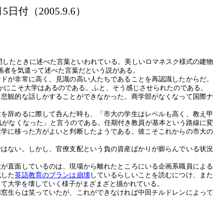
月5日付（2005.9.6）
問したときに述べた言葉といわれている。美しいロマネスク様式の建物
係者を気遣って述べた言葉だという説がある。
ドが非常に高く、見識の高い人たちであることを再認識したからだ。
かにこそ大学はあるのである。ふと、そう感じさせられたのである。
悲観的な話しかすることができなかった。商学部がなくなって国際ナ
を辞めるに際して呑んだ時も、「市大の学生はレベルも高く、教え甲
気がなくなった」と言うのである。任期付き教員が基本という路線に変
大学に移った方がよいと判断したようである。彼こそこれからの市大の
はない。しかし、官僚支配という負の資産ばかりが膨らんでいる状況
が直面しているのは、現場から離れたところにいる企画系職員による
成した
英語教育のプランは崩壊
しているらしいことを読むにつけ、また
して大学を壊していく様子がまざまざと描かれている。
窓生らは笑っていたが、これができなければ中田チルドレンによって