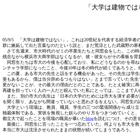
「大学は建物では
05/9/5
「大学は建物ではない」。これは
20
世紀を代表する経済学者
群に嫉妬して出た言葉なのだという説と、まだ荒涼とした武蔵野の寒
さて先週末、市大時代のゼミの卒業生たちと同窓会をした。この時
残念ながら横浜市大商学部はなくなるが、彼・彼女らがその看板を背
同窓生たちは市大の今後を心配しており、私にどうなるのかを尋ね
ンチャラ学部になったこと、今後
10
年は冬の時代が続くであろうと。
この夏、ある市大の先生と話をする機会があった。その先生は学生
斐もあるから、僕は当分辞めるつもりはない」とまで言っていた先生
更がないことが、その最大の理由だとのことである。たとえ確実に再
再建を担っていく人の一人だと睨んでいた私にとっては、ここまで人
また、別の市大の先生は「日本の大学のためには市大を潰す必要が
を聞く限り、あながち間違っていないと思わざるをえない。同窓生の
大学という現場は、教員、職員、学生の三つの緊張関係から成り立
独裁体制である。実状を無視した奴らのやり方をつきつめていくと、
都立大で起ったことを現場の職員が暴いた
blog
を読むにつけ、その意
最後に。同窓生に言ったことを一つ忘れていた。何よりも市大を救
本当に市大は沈没させられたままの状態が続いてしまうであろう。