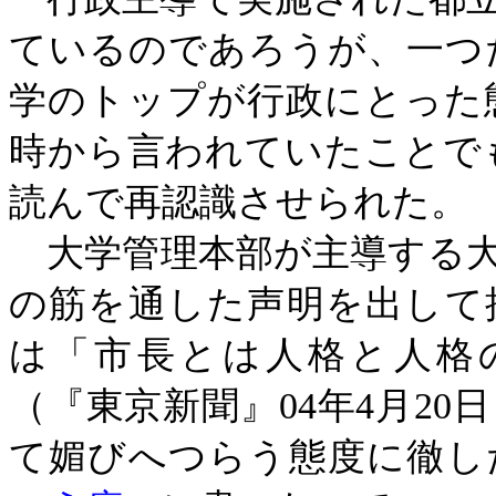
ているのであろうが、一つ
学のトップが行政にとった
時から言われていたことで
読んで再認識させられた。
大学管理本部が主導する大
の筋を通した声明を出して
は「市長とは人格と人格
（『東京新聞』
04
年
4
月
20
日
て媚びへつらう態度に徹し