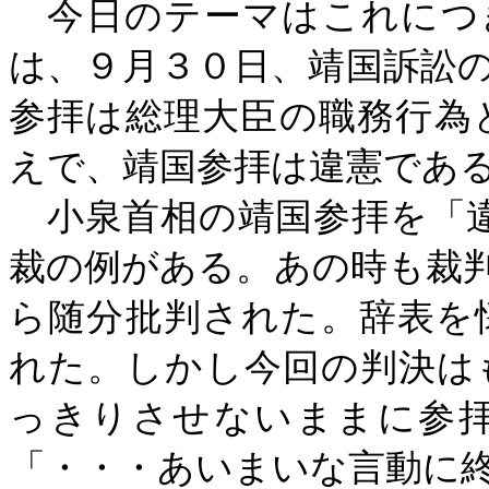
今日のテーマはこれにつ
は、９月３０日、靖国訴訟
参拝は総理大臣の職務行為
えで、靖国参拝は違憲であ
小泉首相の靖国参拝を「
裁の例がある。あの時も裁
ら随分批判された。辞表を
れた。しかし今回の判決は
っきりさせないままに参
「・・・あいまいな言動に