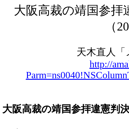
大阪高裁の靖国参拝
（
20
天木直人「
http://am
Parm=ns0040!NSColum
大阪高裁の靖国参拝違憲判