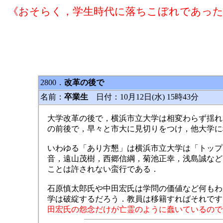
《おそらく，学生時代に落ちこぼれであっ
2800．
改革の後で
名前：
卒業生
日付：10月12日(水) 15時43分
大学改革の後で，横浜市立大学は相変わらず揺れ
の前後で，早々と市大に見切りをつけ，他大学に
いわゆる「あり方懇」は横浜市立大学は「トップ
音，遠山茂樹，西郷信綱，菊池正幸，浅島誠など
ことは許されない蛮行である．
石原慎太郎氏や中田宏氏は学問の価値など何もわ
学は破綻するだろう．教員は移籍すればそれです
田宏氏の怨念だけが亡霊のように蠢いているので