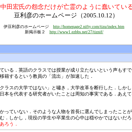
た中田宏氏の怨念だけが亡霊のように蠢いて
豆利彦のホームページ（
2005.10.12）
伊豆利彦のホームページ
http://homepage2.nifty.com/tizu/index.htm
新掲示板２
http://www1.ezbbs.net/27/tiznif/
ている．英語のクラスでは授業が成り立たないという声もすで
移籍するという教員の「流出」が加速した．
クラスの大学ではない」と嘯き，大学改革を断行した．しかし
日本を代表する研究者がいたことは周知の事実である．あえて
かっていない．そのような人物を首長に選んでしまったことが
む．しかし，現役の学生や卒業生の心中は穏やかではないだろ
あろう．