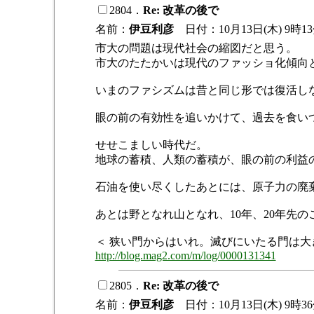
2804．
Re: 改革の後で
名前：
伊豆利彦
日付：10月13日(木) 9時1
市大の問題は現代社会の縮図だと思う。
市大のたたかいは現代のファッショ化傾向
いまのファシズムは昔と同じ形では復活し
眼の前の有効性を追いかけて、過去を食い
せせこましい時代だ。
地球の蓄積、人類の蓄積が、眼の前の利益
石油を使い尽くしたあとには、原子力の廃
あとは野となれ山となれ、10年、20年先
＜ 狭い門からはいれ。滅びにいたる門は
http://blog.mag2.com/m/log/0000131341
2805．
Re: 改革の後で
名前：
伊豆利彦
日付：10月13日(木) 9時3