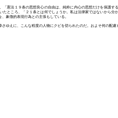
、「憲法１９条の思想良心の自由は、純粋に内心の思想だけを保護す
いたところ、「２１条とは何でしょうか。私は法律家ではないから分
を、象徴的表現行為との主張もしている。
摯さゆえに、こんな程度の人物にクビを切られたのだ。およそ何の配慮