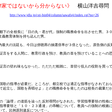
律家ではないから分からない》
横山洋吉尋問 
http://www.jdla.jp/cgi-bin04/column/sawafuji/index.cgi?no=26
都下の全校長に「日の丸・君が代」強制の職務命令を出させた男。３
主義教育体制を持ち込んだ男。
内最大の法廷も、今日は傍聴席の抽選倍率が３倍となった。原告側の反
証言をする人間に、教育行政を預け、教員の首を預けていることへの
証言の切れ味もなかった。ただただ粗雑に、首切り役人の役割を買っ
国歌の指導が必要だ。ところが、都立校では適正な指導がなされてお
て起立し、国歌を斉唱せよ」との職務命令を発したのは校長の裁量だ
の「論理」の道筋を辿った反対尋問がなされた。学習指導要領の性格
指導要領と「１０・２３通達」の乖離について。教員への強制の根拠
いて。比例原則違反について‥。