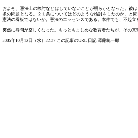
およそ、憲法上の検討などはしていないことが明らかとなった。彼は
条の問題となる。２１条についてはどのような検討をしたのか」と聞
憲法の看板ではないか。憲法のエッセンスである。本件でも、不起立
突然に尋問が空しくなった。もっともまじめな教育者たちが、その真
2005
年
10
月
12
日（水）
22:37
この記事の
URL
日記
澤藤統一郎