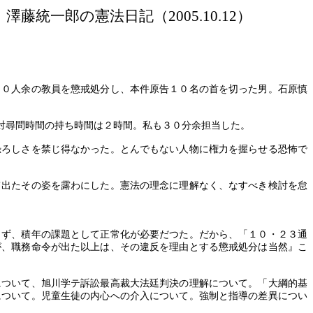
澤藤統一郎の憲法日記（
2005.10.12）
００人余の教員を懲戒処分し、本件原告１０名の首を切った男。石原慎
対尋問時間の持ち時間は２時間。私も３０分余担当した。
恐ろしさを禁じ得なかった。とんでもない人物に権力を握らせる恐怖で
て出たその姿を露わにした。憲法の理念に理解なく、なすべき検討を怠
らず、積年の課題として正常化が必要だつた。だから、「１０・２３通
が、職務命令が出た以上は、その違反を理由とする懲戒処分は当然』こ
について、旭川学テ訴訟最高裁大法廷判決の理解について。「大綱的基
について。児童生徒の内心への介入について。強制と指導の差異につい