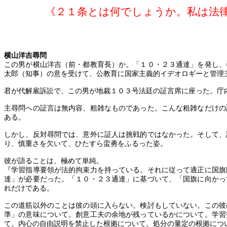
《２１条とは何でしょうか。私は法
横山洋吉尋問
この男が横山洋吉（前・都教育長）か。「１０・２３通達」を発し、
太郎（知事）の意を受けて、公教育に国家主義的イデオロギーと管理
君が代解雇訴訟で、この男が地裁１０３号法廷の証言席に座った。庁
主尋問への証言は無内容、粗雑なものであった。こんな粗雑なだけの
ある。
しかし、反対尋問では、意外に証人は挑戦的ではなかった。そして、
り、慎重さを欠いて、ひたすら蛮勇をふるった姿。
彼が語ることは、極めて単純。
『学習指導要領が法的拘束力を持っている。それに従って適正に国旗
達」が必要だった。「１０・２３通達」に基づいて、「国旗に向かっ
れだけである。
この道筋以外のことは彼の頭に入らない。検討もしていない。この彼
準」の意味について。創意工夫の余地が残っているかについて。学習
て。内心の自由説明を禁止した根拠について。処分の量定の根拠につ