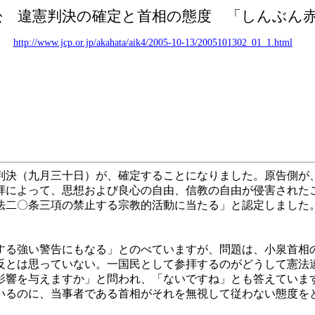
訟 違憲判決の確定と首相の態度 「しんぶん
http://www.jcp.or.jp/akahata/aik4/2005-10-13/2005101302_01_1.html
決（九月三十日）が、確定することになりました。原告側が
によって、思想および良心の自由、信教の自由が侵害された
法二〇条三項の禁止する宗教的活動に当たる」と認定しました
る強い警告にもなる」とのべていますが、問題は、小泉首相
とは思っていない。一国民として参拝するのがどうして憲法
影響を与えますか」と問われ、「ないですね」とも答えていま
るのに、当事者である首相がそれを無視して従わない態度を