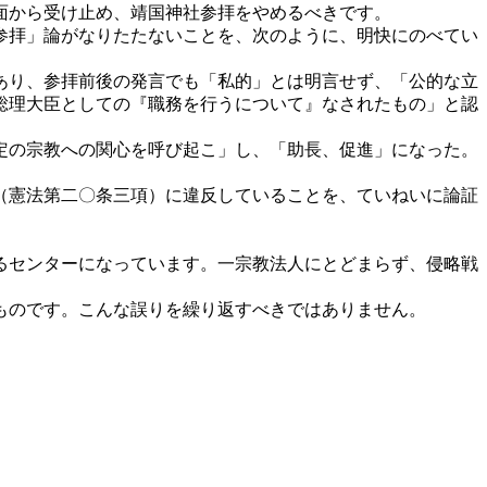
面から受け止め、靖国神社参拝をやめるべきです。
参拝」論がなりたたないことを、次のように、明快にのべてい
あり、参拝前後の発言でも「私的」とは明言せず、「公的な立
総理大臣としての『職務を行うについて』なされたもの」と認
定の宗教への関心を呼び起こ」し、「助長、促進」になった。
（憲法第二〇条三項）に違反していることを、ていねいに論証
るセンターになっています。一宗教法人にとどまらず、侵略戦
ものです。こんな誤りを繰り返すべきではありません。