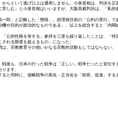
からという逃げ口上は通用しません。小泉首相は、判決を正
苦しむ」と小泉首相はいいますが、大阪高裁判決は、「私的
一郎」と記帳した「態様」。総理就任前の「公約の実行」で
動機や目的が政治的なものである」。以上を総合すると「内閣
「公的性格を有する」参拝を三度も繰り返したことは、「特
とされる限度を超えるもの」になった。
は、宗教教育その他いかなる宗教的活動もしてはならない」
。
戦後も、日本の行った戦争は「正しい」戦争だったと宣伝す
あります。
ると同時に、侵略戦争の美化・正当化を「助長、促進」する