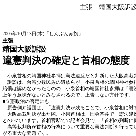
主張 靖国大阪訴
2005年10月13日(木)「しんぶん赤旗」
主張
靖国大阪訴訟
違憲判決の確定と首相の態度
小泉首相の靖国神社参拝は憲法違反だと判断した大阪高裁判
訴訟は、台湾少数民族の遺族らが、小泉首相の靖国神社参拝
賠償は認めなかったものの、小泉首相の靖国神社参拝は「憲
上争う意味がないとみなされるので、上告しない方針です。
■立憲政治の否定にも
原告側弁護団は、「違憲判決が残ることで、小泉首相に対す
大阪高裁判決が出た際、小泉首相は、国会答弁で「憲法違反
とのべています。首相官邸での記者会見で、「首相の判断に
高等裁判所が首相の行為について重要な憲法判断を行ってい
がる重大な問題です。