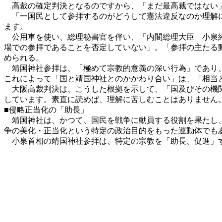
高裁の確定判決となるのですから、「まだ最高裁ではない」
「一国民として参拝するのがどうして憲法違反なのか理解に
ます。
公用車を使い、総理秘書官を伴い、「内閣総理大臣 小泉純
場での参拝であることを否定していない」。「参拝の主たる
められる。
靖国神社参拝は、「極めて宗教的意義の深い行為」であり、
これによって「国と靖国神社とのかかわり合い」は、「相当
大阪高裁判決は、こうした根拠を示して、「国及びその機関
しています。素直に読めば、理解に苦しむことはありません
■侵略正当化の「助長」
靖国神社は、かつて、国民を戦争に動員する役割を果たし、
争の美化・正当化という特定の政治目的をもった運動体でも
小泉首相の靖国神社参拝は、特定の宗教を「助長、促進」す