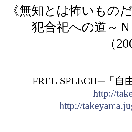
《無知とは怖いものだ
犯合祀への道～Ｎ
（
20
FREE SPEECH
─「自
http://ta
http://takeyama.j