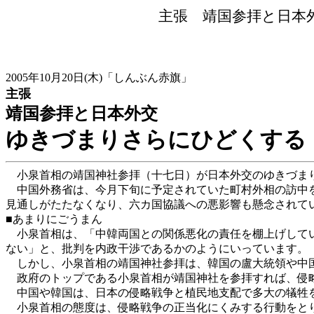
主張 靖国参拝と日本
2005年10月20日(木)「しんぶん赤旗」
主張
靖国参拝と日本外交
ゆきづまりさらにひどくする
小泉首相の靖国神社参拝（十七日）が日本外交のゆきづま
中国外務省は、今月下旬に予定されていた町村外相の訪中を
見通しがたたなくなり、六カ国協議への悪影響も懸念されて
■あまりにごうまん
小泉首相は、「中韓両国との関係悪化の責任を棚上げしてい
ない」と、批判を内政干渉であるかのようにいっています。
しかし、小泉首相の靖国神社参拝は、韓国の盧大統領や中国
政府のトップである小泉首相が靖国神社を参拝すれば、侵略
中国や韓国は、日本の侵略戦争と植民地支配で多大の犠牲を
小泉首相の態度は、侵略戦争の正当化にくみする行動をとり