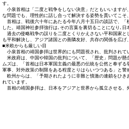
す。
小泉首相は「二度と戦争をしない決意」だともいいますが、
な問題でも、理性的に話し合って解決する姿勢を貫いてこそ
首相は、戦後六十年にあたる今年八月十五日の談話で、「植
した。靖国神社参拝強行は､その言葉を裏切ることになり､日
過去の侵略戦争の誤りを二度とくりかえさない平和国家とし
も平和解決し、アジア諸国との善隣友好、共存の関係を広げ
■米欧からも厳しい目
小泉首相の靖国参拝は世界的にも問題視され、批判されて
米政府は、中国や韓国の批判について、「歴史」問題が懸念
ムズは、「首相は日本軍国主義の最悪の伝統を公然と奉ずる
軍事、対外政策の制限をある程度とりはらいつつある」と警
欧州からは、「予期されたように非難と憤激の連鎖をひきお
れています。
首相の靖国参拝は、日本をアジアと世界から孤立させる、外