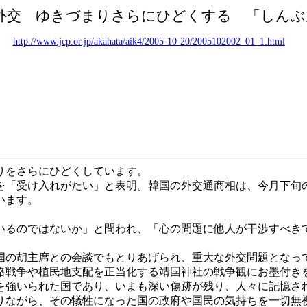
外交 ゆきづまりさらにひどくする 「しんぶ
http://www.jcp.or.jp/akahata/aik4/2005-10-20/2005102002_01_1.html
りをさらにひどくしています。
「受け入れがたい」と表明。韓国の外交通商相は、今月下旬
います。
るのではないか」と問われ、「心の問題に他人が干渉すべき
の胡主席との会談でもとりあげられ、重大な外交問題となっ
戦争や植民地支配を正当化する靖国神社の戦争観にお墨付き
強いられた国であり、いまも深い傷跡が残り、人々に記憶さ
ながら、その犠牲になった国の政府や国民の気持ちを一切無視