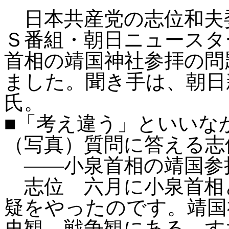
日本共産党の志位和夫
Ｓ番組・朝日ニュースタ
首相の靖国神社参拝の問
ました。聞き手は、朝日
氏。
■「考え違う」といいな
（写真）質問に答える志
――小泉首相の靖国参
志位 六月に小泉首相
疑をやったのです。靖国
史観、戦争観にある。す