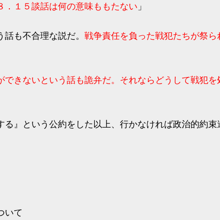
８．１５談話は何の意味ももたない
」
う話も不合理な説だ。
戦争責任を負った戦犯たちが祭ら
ができないという話も詭弁だ。それならどうして戦犯を
する』という公約をした以上、行かなければ政治的約束
ついて