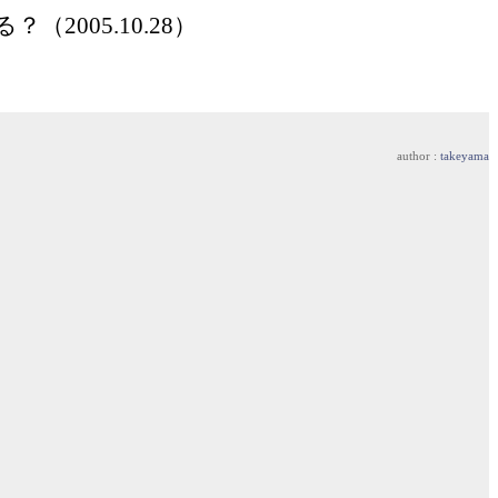
（2005.10.28）
author :
takeyama