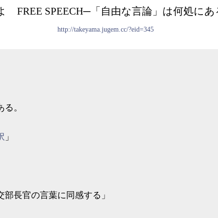
何よ
FREE SPEECH─「自由な言論」は何処にある？
http://takeyama.jugem.cc/?eid=345
ある。
訳
」
交部長官の言葉に同感する」