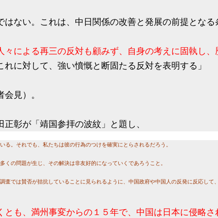
ではない。これは、中日関係の改善と発展の前提となる
人々による再三の反対も顧みず、自身の考えに固執し、
これに対して、強い憤慨と断固たる反対を表明する」
者会見）。
田正彰が「靖国参拝の波紋」と題し、
いる。それでも、私たちは彼の行為のつけを確実にとらされるだろう。
多くの問題が生じ、その解決は非友好的になっていくであろうこと。
調査では賛否が拮抗していることに見られるように、中国政府や中国人の反発に反応して
くとも、満州事変からの１５年で、中国は日本に侵略さ