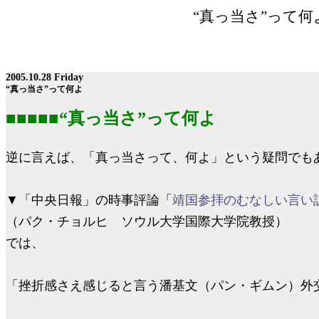
“真っ当さ”って
2005.10.28 Friday
“
真っ当さ
”
って何よ
■■■■■
“
真っ当さ
”
って何よ
逆に言えば、「真っ当さって、何よ」という疑問でも
▼
「中央日報」の時事評論「
靖国参拝のむなしい言い
（パク・チョルヒ ソウル大学国際大学院教授）
では、
「挫折感さえ感じると言う潘基文（パン・ギムン）外