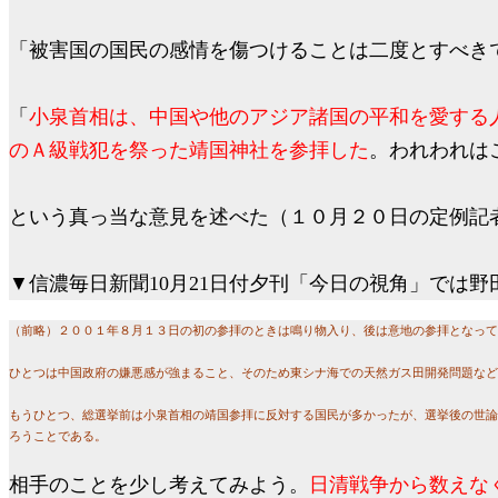
「被害国の国民の感情を傷つけることは二度とすべき
「
小泉首相は、中国や他のアジア諸国の平和を愛する
のＡ級戦犯を祭った靖国神社を参拝した
。われわれは
という真っ当な意見を述べた（１０月２０日の定例記
▼
信濃毎日新聞
10
月
21
日付夕刊「今日の視角」では野
（前略）２００１年８月１３日の初の参拝のときは鳴り物入り、後は意地の参拝となって
ひとつは中国政府の嫌悪感が強まること、そのため東シナ海での天然ガス田開発問題など
もうひとつ、総選挙前は小泉首相の靖国参拝に反対する国民が多かったが、選挙後の世論
ろうことである。
相手のことを少し考えてみよう。
日清戦争から数えな