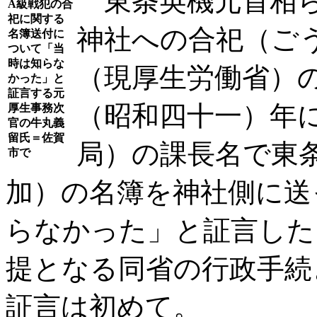
東条英機元首相ら
A級戦犯の合
祀に関する
神社への合祀（ご
名簿送付に
ついて「当
時は知らな
（現厚生労働省）
かった」と
証言する元
（昭和四十一）年
厚生事務次
官の牛丸義
留氏＝佐賀
局）の課長名で東
市で
加）の名簿を神社側に送
らなかった」と証言した
提となる同省の行政手続
証言は初めて。