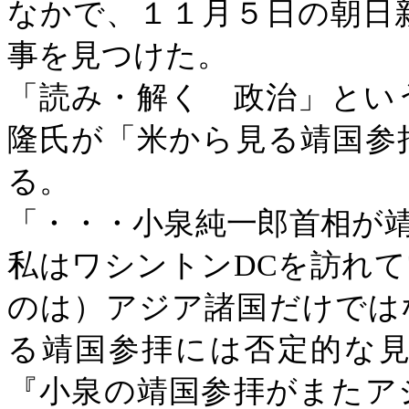
なかで、１１月５日の朝日
事を見つけた。
「読み・解く 政治」とい
隆氏が「米から見る靖国参
る。
「・・・小泉純一郎首相が
私はワシントン
DC
を訪れて
のは）アジア諸国だけでは
る靖国参拝には否定的な
『小泉の靖国参拝がまたア