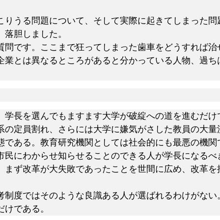
こりうる問題について、そして実際に起きてしまった問
、落胆しました。
質問です。ここまで狂ってしまった歯車をどうすれば治
企業とは異なるところがあると分かっている人物、過ち
 学長を選んでもますます大学が破綻への道を進むだけ
系の定員割れ、さらには大学に嫌気がさした教員の大量
態である。教育研究機関としては社会的にも最悪の機関
市民にわからせ知らせることのできる人が学長になるべ
、まず改革が大失敗であったことを世間に広め、改革を
考制度ではそのような良識ある人が選ばれるわけがない
だけである。