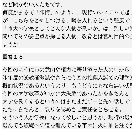
など聞かない人たちです。
何度かまるで「陳情」のように、現行のシステムで起
が、こちらをどやしつける、喝を入れるという態度で
「市大の学長としてどんな人物が良いか」は、難しい
聞いてその妥協点が探せる人物、教育とは営利目的の
ょうか
回答１５
今回のように市の意向や権力に寄り添った人の中から
昨年度の受験者激減やさらに今回の推薦入試での理学
機的状況であるというより、もうどうにもなら無い状
今回の大学改革がいかに大失敗であったかをきちんと
大学を良くするというのはまだまだずーと先の話しで
たちにきちんと、誤りを認めさせ責任をとらせる。
そういう人が学長になって欲しいと思うが、現行の選
選んでも破綻への道を進んでいる市大に火に油を注ぐ