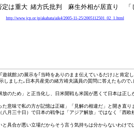
否定は重大
緒方氏批判 麻生外相が居直り 「しん
http://www.jcp.or.jp/akahata/aik4/2005-11-25/2005112501_02_1.html
遊就館｣の展示を｢当時をありのまま伝えているだけ｣と肯定
を示しました｡日本共産党の緒方靖夫議員の質問に答えたもので
放のため」と正当化し、日米開戦も米国が悪くて日本は正し
た意味で私の方が記憶は正確」「見解の相違だ」と開き直り
八月三十日）で日本の戦争は「アジア解放」ではなく「西欧
と具合が悪い立場だからそう言う気持ちは分からないわけで