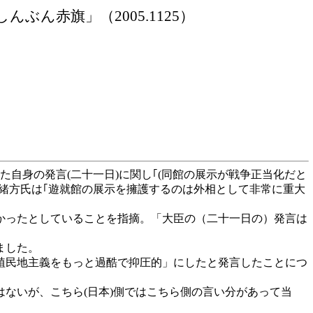
ぶん赤旗」（2005.1125）
した自身の発言
(二十一日)に関し｢(同館の展示が戦争正当化だと
､緒方氏は｢遊就館の展示を擁護するのは外相として非常に重大
かったとしていることを指摘。「大臣の（二十一日の）発言は
ました。
植民地主義をもっと過酷で抑圧的」にしたと発言したことにつ
はないが、こちら
(日本)側ではこちら側の言い分があって当