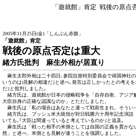
「遊就館」肯定
戦後の原点
2005年11月25日(金)「しんぶん赤旗」
「遊就館」肯定
戦後の原点否定は重大
緒方氏批判 麻生外相が居直り
麻生太郎外相は二十四日､参院拉致特別委員会で靖国神社の｢
いうのは)見解の相違だ｣と述べ､発言は正しかったとの考え
だ｣と批判しました｡
緒方氏は、遊就館が日本の侵略戦争を「自存自衛、アジア解
大臣自身の正確な認識なのか」とただしました。
麻生氏は「私の場合はあなたと違って戦前生まれ。そういっ
緒方氏は、ブッシュ米大統領が対日戦勝六十周年記念演説（
いても､｢大臣は間違っていると考えているのか｣と追及｡
麻生氏は「戦った相手の米側としては自国の正義を貫かない
然」と述べ、米側とも見解が違うことを強調しました。