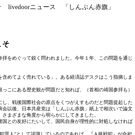
こそ
livedoor
ニュース 「しんぶん赤旗」
こそ
参拝をめぐって鋭く問われました。今年１年、この問題を通じ
を含めてよく売れている」。ある経済誌デスクはこう指摘しま
根っこにある歴史観が問題だと知れば、（首相の靖国参拝も）
にし、戦後国際社会の原点をくつがえすものだと問題提起した
演会以後、日本共産党は「しんぶん赤旗」紙上で相次いで論文
、さまざまな角度から明らかにしてきました。
諸国との友好にたいして、国民自身が理性的に対処しなければ
“犯罪人”として認識しているのであれば、『Ａ級戦犯』が合祀