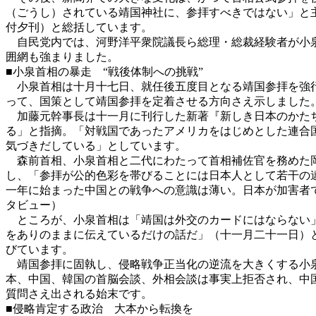
（ごうし）されている靖国神社に、参拝すべきではない」と
付夕刊）と総括しています。
自民党内では、河野洋平衆院議長ら総理・総裁経験者が小泉
囲網も強まりました。
■小泉首相の暴走 “戦後体制への挑戦”
小泉首相は十月十七日、就任後五度目となる靖国参拝を強行
って、国策として靖国参拝を定着させる方向さえ示しました
加藤元幹事長は十一月に刊行した新著『新しき日本のかたち
る」と指摘。「対戦国であったアメリカをはじめとした連合
気づきだしている」としています。
森前首相、小泉首相と二代にわたって首相補佐官を務めた岡
し、「参拝が公的色彩を帯びることには日本人として若干の
一年に始まった中国との戦争への意識は薄い。日本が加害者
タビュー）
ところが、小泉首相は「靖国は外交のカードにはならない」
をありのままに伝えているだけの話だ」（十一月二十一日）
びています。
靖国参拝に固執し、侵略戦争正当化の逆流を大きくする小泉
本、中国、韓国の首脳会談、外相会談は事実上拒否され、中
質問さえ出される始末です。
■侵略肯定する政治 大本から転換を