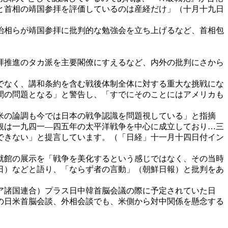
と首相の靖国参拝を評価しているのは産経だけ」（十月十九日
治相らが靖国参拝に批判的な勉強会を立ち上げるなど、首相包
拝推進のタカ派を主要閣僚にすえるなど、内外の批判にさから
でなく、講和条約を含む戦後体制全体に対する重大な挑戦にな
間の問題となる」と警告し、「すでにそのことにはアメリカも
米の論調も今では日本の戦争認識を問題視している」と指摘
観は一九四一
―四五年の太平洋戦争を中心に成立しており…三
できない」と提言しています。（「日経」十一月十四日付イン
就館の展示を「戦争を美化するという感じではなく、その当時
日）などと語り、「ならず者の言動」（朝鮮日報）と批判をあ
ア諸国連合）プラス日中韓首脳会議の際に予定されていた日
の日米首脳会談、外相会談でも、米側から対中関係を懸念する