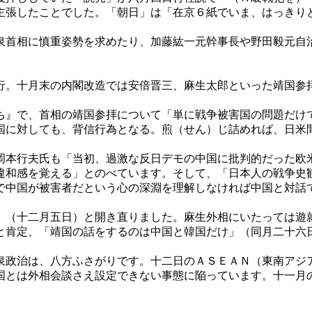
主張したことでした。「朝日」は「在京６紙でいま、はっきり
首相に慎重姿勢を求めたり、加藤紘一元幹事長や野田毅元自
。十月末の内閣改造では安倍晋三、麻生太郎といった靖国参
。
』で、首相の靖国参拝について「単に戦争被害国の問題だけ
国に対しても、背信行為となる。煎（せん）じ詰めれば、日米
本行夫氏も「当初、過激な反日デモの中国に批判的だった欧
違和感を覚える」とのべています。そして、「日本人の戦争史
で中国が被害者だという心の深淵を理解しなければ中国と対話
（十二月五日）と開き直りました。麻生外相にいたっては遊
と肯定、「靖国の話をするのは中国と韓国だけ」（同月二十六
政治は、八方ふさがりです。十二日のＡＳＥＡＮ（東南アジ
国とは外相会談さえ設定できない事態に陥っています。十一月