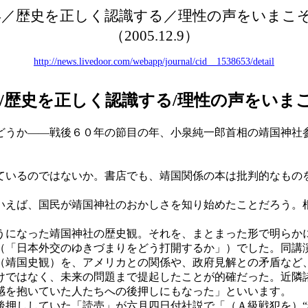
60年／歴史を正しく認識する／理性の声をいま
（2005.12.9）
http://news.livedoor.com/webapp/journal/cid__1538653/detail
0年/歴史を正しく認識する/理性の声をいま
どうか
――戦後６０年の節目の年、小泉純一郎首相の靖国神社
いるのではないか。書店でも、靖国関係の本は批判的なもの
えば、国民が靖国神社のおかしさを知り始めたことだろう。
になった靖国神社の歴史観。それを、まとまった形で明らか
（「日本外交のゆきづまりをどう打開するか」）でした。同講
（靖国史観）を、アメリカとの関係や、政府見解との矛盾など
ではなく、未来の問題まで提起したことが的確だった。近隣
感を抱いていた人たちへの後押しにもなった」といいます。
押ししていた「読売」が六月四日付社説で「（Ａ級戦犯を）