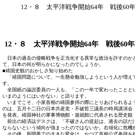
12・８ 太平洋戦争開始64年 戦後
12・８ 太平洋戦争開始64年 戦後6
日本の過去の侵略戦争を正当化する異常な政治を許すのか
て、日本の何が明らかになったのでしょうか。
■靖国史観のおかしさ知り始めた
「靖国問題について、一生懸命勉強しようという人が増えて
す。
全国紙の論説委員の一人も、「この一年で変わったこととい
いまのようにはいかない」と語ります。
いまでこそ、小泉首相の靖国参拝の際にとりあげられるよう
のは、五月十二日の日本共産党・不破哲三議長の時局講演会
を発表。靖国神社の軍事博物館・遊就館に代表される歴史観
前出の経済誌デスクは、「不破さんの提起は、過去の話だけ
ならないという傾向が強まったのではないか。右傾化に危機
その後、新聞界での大きな変化は、かつて首相公式参拝を後