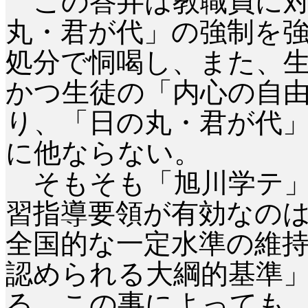
この答弁は教職員に対
丸・君が代」の強制を
処分で恫喝し、また、
かつ生徒の「内心の自
り、「日の丸・君が代
に他ならない。
そもそも「旭川学テ」
習指導要領が有効なの
全国的な一定水準の維
認められる大綱的基準
る。この事によっても