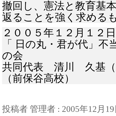
撤回し、憲法と教育基
返ることを強く求める
２００５年１２月１２日
「 日の丸・君が代」不
の会
共同代表 清川 久基（
（前保谷高校）
投稿者
管理者
: 2005
年
12
月
19