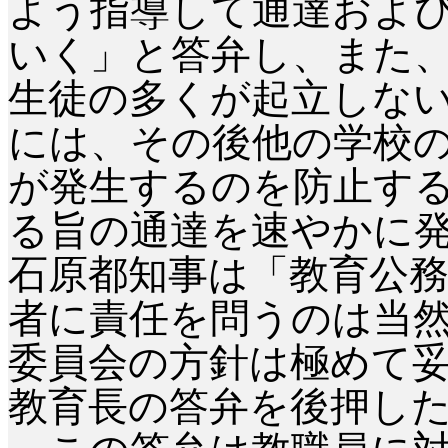
よう指導して通達およ
いく」と答弁し、また
生徒の多くが起立しな
には、その後他の学校
が発生するのを防止す
る旨の通達を速やかに
石原都知事は「教育公
者に責任を問うのは当
委員会の方針は極めて
教育長の答弁を後押し