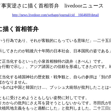
／事実逆さに描く首相答弁
livedoor
ニュース 
http://news.livedoor.com/webapp/journal/cid__1664669/detail
に描く首相答弁
いう行為であり、それが客観的にもっている意味だ」
―二十五
してきたのが戦後六十年間の日本社会、日本国民の姿である
て正当化するといった小泉首相独特の詭弁（きべん）です。
行動で示し」、アジア諸国との信頼を形成してきたのです。
当化する靖国神社の歴史観・戦争観と、自らの参拝は「別の
ほかなりません。
いるのは中国と韓国だけ
…、ブッシュ大統領が批判したことは
ともに受けとめようともしない姿勢に対してです。
カからの批判にさえ耳を貸そうとしないからです。市田氏が
欧植民地主義をもっと過酷にした」と批判しました。二十三日