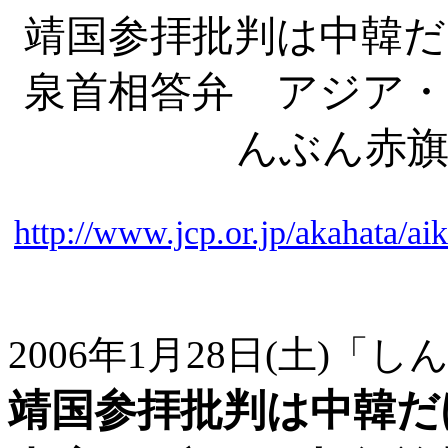
靖国参拝批判は中韓だ
泉首相答弁 アジア・
んぶん赤
http://www.jcp.or.jp/akahata/
2006年1月28日(土)「
靖国参拝批判は中韓だ