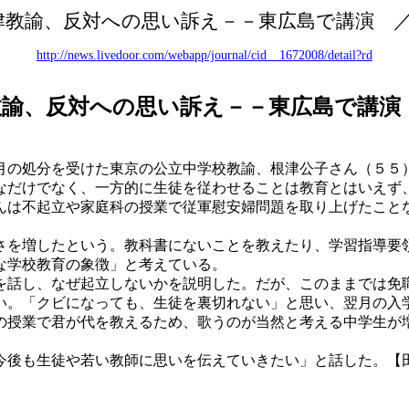
津教諭、反対への思い訴え－－東広島で講演
http://news.livedoor.com/webapp/journal/cid__1672008/detail?rd
教諭、反対への思い訴え－－東広島で講演
の処分を受けた東京の公立中学校教諭、根津公子さん（５５
なだけでなく、一方的に生徒を従わせることは教育とはいえず
は不起立や家庭科の授業で従軍慰安婦問題を取り上げたこと
を増したという。教科書にないことを教えたり、学習指導要
な学校教育の象徴」と考えている。
話し、なぜ起立しないかを説明した。だが、このままでは免
い。「クビになっても、生徒を裏切れない」と思い、翌月の入
授業で君が代を教えるため、歌うのが当然と考える中学生が
後も生徒や若い教師に思いを伝えていきたい」と話した。【