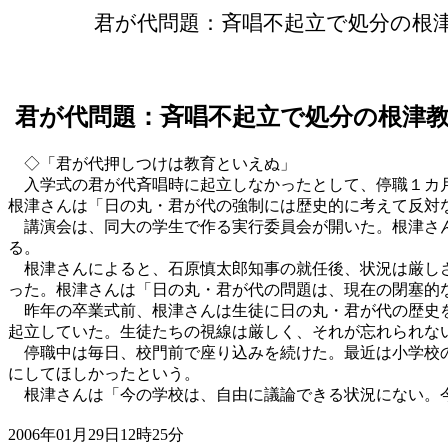
君が代問題：斉唱不起立で処分の根
君が代問題：斉唱不起立で処分の根津
◇「君が代押しつけは教育といえぬ」
入学式の君が代斉唱時に起立しなかったとして、停職１カ月
根津さんは「日の丸・君が代の強制には歴史的に考えて反対
講演会は、同大の学生で作る実行委員会が開いた。根津さん
る。
根津さんによると、石原慎太郎知事の就任後、状況は厳しさ
った。根津さんは「日の丸・君が代の問題は、現在の閉塞的
昨年の卒業式前、根津さんは生徒に日の丸・君が代の歴史を
起立していた。生徒たちの視線は厳しく、それが忘れられな
停職中は毎日、校門前で座り込みを続けた。最近は小学校の
にしてほしかったという。
根津さんは「今の学校は、自由に議論できる状況にない。今
2006年01月29日12時25分