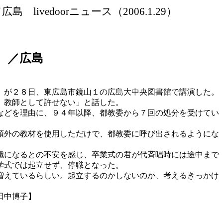
 ／広島
livedoor
ニュース（
2006.1.29）
 ／広島
）が２８日、東広島市鏡山１の広島大中央図書館で講演した。
、教師として許せない」と話した。
などを理由に、９４年以降、都教委から７回の処分を受けてい
領外の教材を使用しただけで、都教委に呼び出されるようにな
職になるとの不安を感じ、卒業式の君が代斉唱時には途中まで
学式では起立せず、停職となった。
増えているらしい。起立するのかしないのか、考えるきっかけ
田中博子】