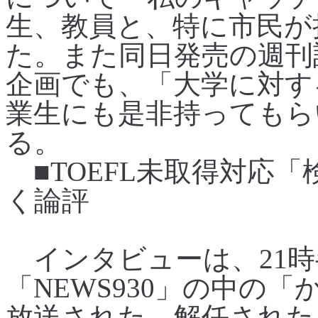
生、教員と、特に市民が
た。また同日発売の週刊
企画でも、「大学に対す
業生にも是非持ってもら
る。
■TOEFL未取得対応
く論評
インタビューは、21時
「NEWS930」の中の「か
放送された。解任された小