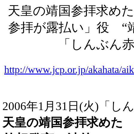
天皇の靖国参拝求めた
参拝が露払い」役 “
「しんぶん
http://www.jcp.or.jp/akahata/
2006年1月31日(火)「
天皇の靖国参拝求めた