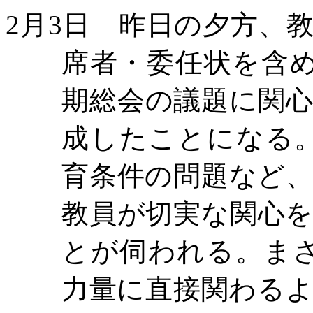
2
月
3
日 昨日の夕方、
席者・委任状を含
期総会の議題に関
成したことになる
育条件の問題など
教員が切実な関心
とが伺われる。ま
力量に直接関わる