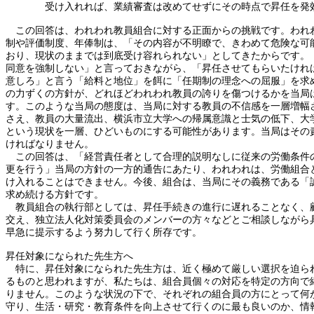
受け入れれば、業績審査は改めてせずにその時点で昇任を発
この回答は、われわれ教員組合に対する正面からの挑戦です。われ
制や評価制度、年俸制は、「その内容が不明瞭で、きわめて危険な可
おり、現状のままでは到底受け容れられない」としてきたからです。
同意を強制しない」と言っておきながら、「昇任させてもらいたけれ
意しろ」と言う「給料と地位」を餌に「任期制の理念への屈服」を求
の力ずくの方針が、どれほどわれわれ教員の誇りを傷つけるかを当局
す。このような当局の態度は、当局に対する教員の不信感を一層増幅
さえ、教員の大量流出、横浜市立大学への帰属意識と士気の低下、大
という現状を一層、ひどいものにする可能性があります。当局はその
ければなりません。
この回答は、「経営責任者として合理的説明なしに従来の労働条件
更を行う」当局の方針の一方的通告にあたり、われわれは、労働組合
け入れることはできません。今後、組合は、当局にその義務である「
求め続ける方針です。
教員組合の執行部としては、昇任手続きの進行に遅れることなく、
交え、独立法人化対策委員会のメンバーの方々などとご相談しながら
早急に提示するよう努力して行く所存です。
昇任対象になられた先生方へ
特に、昇任対象になられた先生方は、近く極めて厳しい選択を迫ら
るものと思われますが、私たちは、組合員個々の対応を特定の方向で
りません。このような状況の下で、それぞれの組合員の方にとって何
守り、生活・研究・教育条件を向上させて行くのに最も良いのか、情