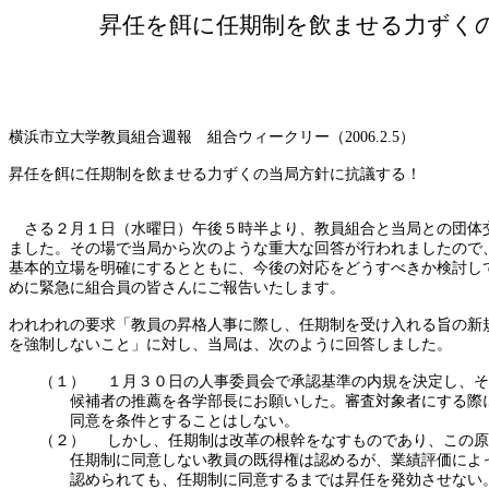
昇任を餌に任期制を飲ませる力ずく
横浜市立大学教員組合週報 組合ウィークリー（
2006.2.5
）
昇任を餌に任期制を飲ませる力ずくの当局方針に抗議する！
さる２月１日（水曜日）午後５時半より、教員組合と当局との団体
ました。その場で当局から次のような重大な回答が行われましたので
基本的立場を明確にするとともに、今後の対応をどうすべきか検討し
めに緊急に組合員の皆さんにご報告いたします。
われわれの要求「教員の昇格人事に際し、任期制を受け入れる旨の新
を強制しないこと」に対し、当局は、次のように回答しました。
（１）
１月３０日の人事委員会で承認基準の内規を決定し、そ
候補者の推薦を各学部長にお願いした。審査対象者にする際
同意を条件とすることはしない。
（２）
しかし、任期制は改革の根幹をなすものであり、この原
任期制に同意しない教員の既得権は認めるが、業績評価によ
認められても、任期制に同意するまでは昇任を発効させない