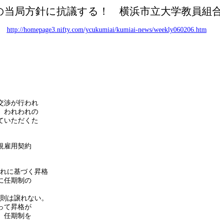
の当局方針に抗議する！ 横浜市立大学教員組
http://homepage3.nifty.com/ycukumiai/kumiai-news/weekly060206.htm
交渉が行われ
、われわれの
ていただくた
規雇用契約
れに基づく昇格
に任期制の
則は譲れない。
って昇格が
。任期制を