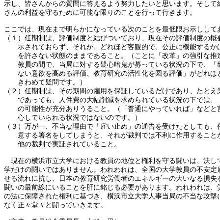
示し、皆さんからの質問に答えるよう努力したいと思います。そして
さんの利益を守るために可能な限りのことを行って行きます。
ここでは、現在まで明らかになっている次のことを最低限お示しして
（１）任期制は、評価制度と結びついており、現在その評価制度の概
示されておらず、それが、どれほど客観的で、公正に機能するか
を許さない状態のままであること。（ことに「改革」の強引な推
教員の間で、当局に対する疑心暗鬼が募っている状況の下で、「
ない意欲を高める評価、教育研究の活性化を図る評価」がどれほ
きわめて疑問です。）
（２）任期制は、その期間の雇用を保証しているだけであり、たとえ
であっても、人件費の大幅削減を求められている状況の下では、
の可能性が充分ありうること。（「普通にやっていれば」などと
心していられる状況ではないのです。）
（３）万が一、不当な理由で「雇い止め」の通告を受けたとしても、
意する署名をしてしまうと、それが裁判では不利に作用すること
他の裁判で実証されていること。
現在の横浜市立大学における教員の地位と権利を守る闘いは、決し
学だけの闘いではありません。われわれは、全国の大学教員の不安定
せる流れに抗し、日本の教育研究労働者のエネルギーの大いなる損失
闘いの最前線にいることを肝に銘じる必要があります。われわれは、
の法に保障された権利に基づき、横浜市立大学人事当局の不当な攻撃
なく正々堂々と闘っていきます。