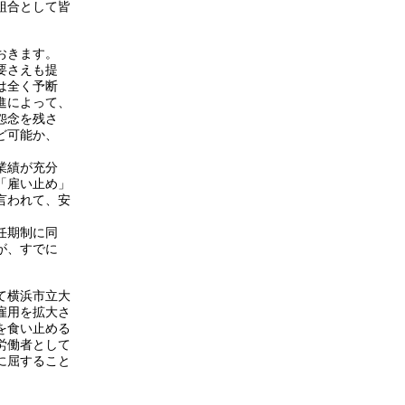
組合として皆
おきます。
要さえも提
は全く予断
進によって、
怨念を残さ
ど可能か、
業績が充分
「雇い止め」
言われて、安
任期制に同
が、すでに
て横浜市立大
雇用を拡大さ
を食い止める
労働者として
に屈すること