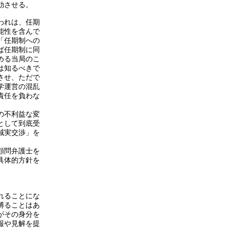
効させる。
われは、任期
能性を含んで
「任期制への
ば任期制に同
める当局のこ
は知るべきで
させ、ただで
学運営の混乱
責任を負わな
の不利益な変
として到底受
誠実交渉」を
顧問弁護士を
具体的方針を
れることにな
縛ることはあ
がその身分を
報や見解を提