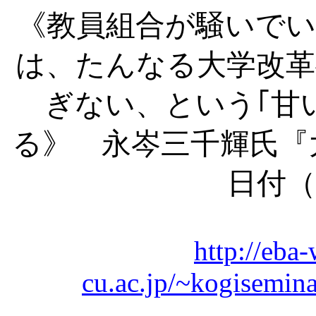
《教員組合が騒いでい
は、たんなる大学改革
ぎない、という｢甘
る》 永岑三千輝氏『
日付（2
http://eb
cu.ac.jp/~kogisemin