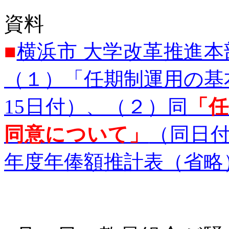
資料
■
横浜市 大学改革推進本
（１）「任期制運用の基
15日付）、（２）同
「
同意について」
（同日付
年度年俸額推計表（省略）（2