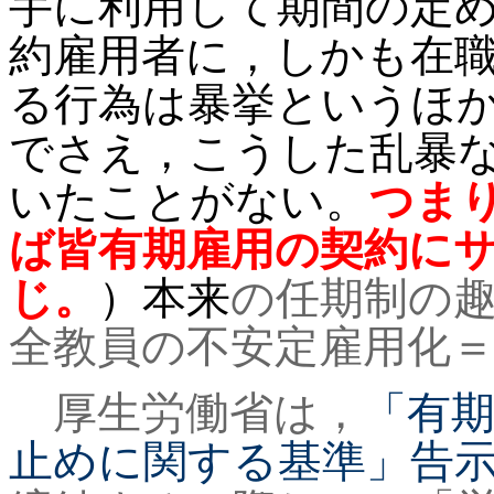
手に利用して期間の定
約雇用者に，しかも在
る行為は暴挙というほ
でさえ，こうした乱暴
いたことがない。
つま
ば皆有期雇用の契約に
じ。
）本来
の任期制の
全教員の不安定雇用化
厚生労働省は，
「有期
止めに関する基準」告