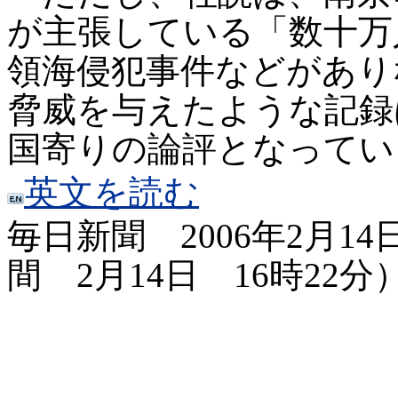
が主張している「数十万
領海侵犯事件などがあり
脅威を与えたような記録
国寄りの論評となってい
英文を読む
毎日新聞
2006
年
2
月
14
間
2
月
14
日
16
時
22
分