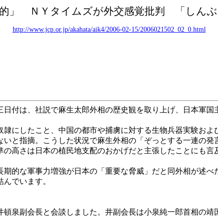
的」 ＮＹタイムズが外交感覚批判 「しんぶ
http://www.jcp.or.jp/akahata/aik4/2006-02-15/2006021502_02_0.html
日付は、社説で麻生太郎外相の歴史観を取り上げ、日本軍国
隷にしたこと、中国の都市や捕虜に対する生物兵器実験およ
ないと指摘。こうした状況で麻生外相の「ぞっとする一連の発
の高さは日本の植民地支配のおかげだと主張したことにも言
期的な軍事力増強が日本の「重要な脅威」だと同外相が述べ
結んでいます。
頓泉副会長と会談しました。井副会長は小泉純一郎首相の靖