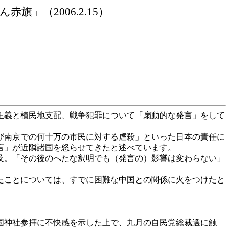
ん赤旗」（
2006.2.15）
主義と植民地支配、戦争犯罪について「扇動的な発言」をして
び南京での何十万の市民に対する虐殺」といった日本の責任に
言」が近隣諸国を怒らせてきたと述べています。
及。「その後のへたな釈明でも（発言の）影響は変わらない」
たことについては、すでに困難な中国との関係に火をつけたと
国神社参拝に不快感を示した上で、九月の自民党総裁選に触