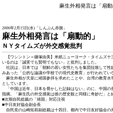
麻生外相発言は「扇動
2006年2月15日(水)「しんぶん赤旗」
麻生外相発言は「扇動的」
ＮＹタイムズが外交感覚批判
【ワシントン＝鎌塚由美】米紙ニューヨーク・タイムズ十三
いるのは「誠実でも賢明でもない」と批判しました。
社説は、日本では「朝鮮の若い女性たちを集団拉致して性奴
みあった「公的な論議や学校での現代史教育」が行われてい
麻生外相が天皇に靖国参拝を求めたことや、台湾の教育水準
としています。
「中国は近年、日本を脅かした記録はない」のに、中国の長
指摘。「麻生氏の外交感覚は彼の歴史観と同様に奇妙だ」と
■次期自民総裁の「靖国」対応注視
■中日友好協会副会長
自民党の山崎拓前副総裁は十四日、都内で中日友好協会の井