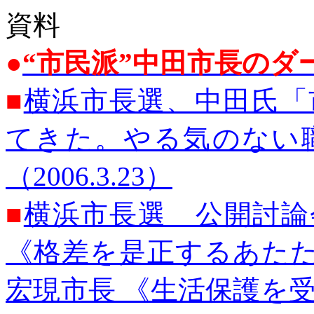
資料
●
“市民派”中田市長のダ
■
横浜市長選、中田氏「
てきた。やる気のない
（2006.3.23）
■
横浜市長選 公開討論
《格差を是正するあたた
宏現市長 《生活保護を