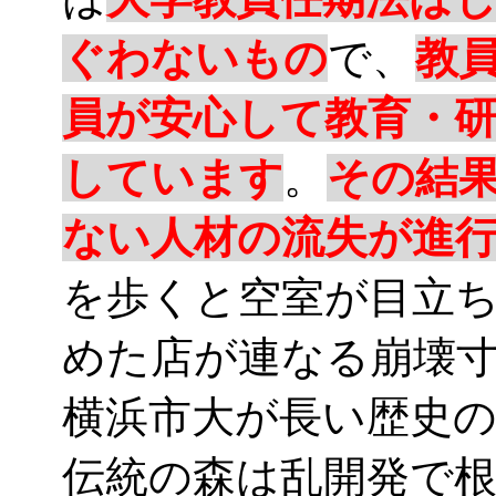
ぐわないもの
で、
教
員が安心して教育・
しています
。
その結
ない人材の流失が進
を歩くと空室が目立
めた店が連なる崩壊
横浜市大が長い歴史
伝統の森は乱開発で