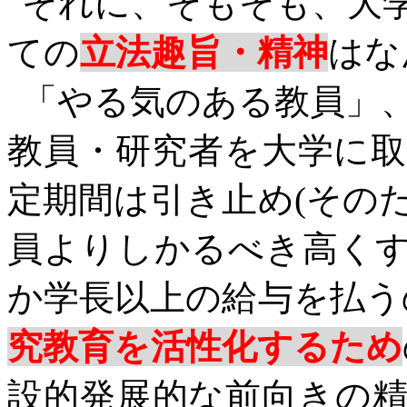
それに、そもそも、大
ての
立法趣旨・精神
はな
「やる気のある教員」
教員・研究者を大学に
定期間は引き止め
(その
員よりしかるべき高く
か学長以上の給与を払う
究教育を活性化するため
設的発展的な前向きの精