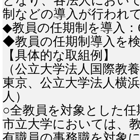
となり、各法人におい
制などの導入が行われ
◆教員の任期制を導入：
◆教員の任期制導入を検
【具体的な取組例】
（公立大学法人国際教養
東京、公立大学法人横浜
人）
○全教員を対象とした任
市立大学においては、
有職員の事務職を対象