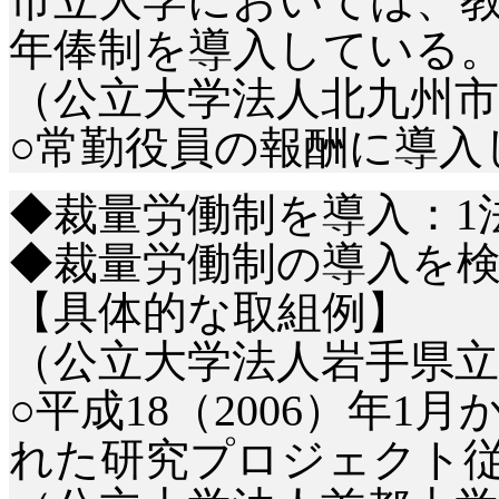
市立大学においては、
年俸制を導入している
（公立大学法人北九州市
○常勤役員の報酬に導入
◆裁量労働制を導入：
1
◆裁量労働制の導入を検
【具体的な取組例】
（公立大学法人岩手県立
○平成18（2006）年
れた研究プロジェクト