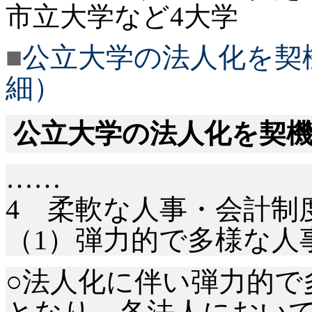
市立大学など
4大学
■
公立大学の法人化を契
細）
公立大学の法人化を契
……
4 柔軟な人事・会計制
（1）弾力的で多様な人
○法人化に伴い弾力的で