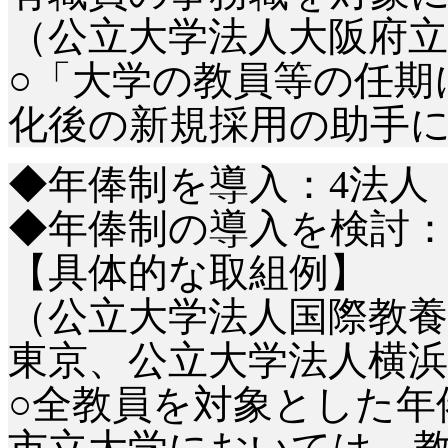
（公立大学法人大阪府立
○「大学の教員等の任期
化後の新規採用の助手
◆年俸制を導入：
4法人
◆年俸制の導入を検討：
【具体的な取組例】
（公立大学法人国際教養
東京、公立大学法人横浜
○全教員を対象とした年