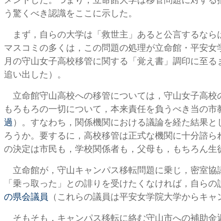
メントした。つまり，立命館大学は移管問題に対する
う驚くべき認識をここに示した。
まず，自らの大学は「救世主」あると公言するならば
マスコミの多くは，この問題の処理が立命館・平安女
月の守山女子高校移管に関する「覚え書」調印に至る
追い出した）。
立命館守山高校への移管については，守山女子高校の
もろもろの一切について，本来責任を負うべき当の市
過
）。すなわち，関係機関における議論を経た結果と
ろうか。要するに，高校移管は正式な機関に十分諮ら
の決定は市民も，学校関係者も，父母も，もちろん生
立命館が，守山キャンパス移転問題に乗じ，密室協議
「乗っ取った」との誹りを受けたくなければ，自らの
の県会議員
（これらの議員は平安女学院大学からキャ
そもそも，キャンパス移転に絡む守山市への補助金返