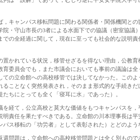
批判は「誤解」であって，むしろ逆に平安女学院大学守
，キャンパス移転問題に関わる関係者・関係機関との
学院・守山市長の3者による水面下での協議（密室協議）
までの全経過に関して，現在に至っても社会的な説明責
置かれている状況，移管せざるを得ない理由，公教育
教育委員会でも，また市議会においても事前の議論は全
しての立命館への高校移管では決してなかった。このよ
れることなく突然発表され，そのまま形式的な手続きだ
徒たちにとっても全く「寝耳に水」であった）。
を経て，公立高校と莫大な価値をもつキャンパスを，
説明責任を果たすべきである。立命館の川本理事長は平
ンパス移転の「功労者」として表彰された）とどのよう
還問題は，立命館への高校移管問題とは全く別もので