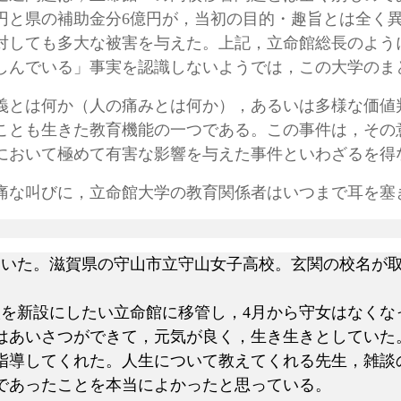
00万円と県の補助金分6億円が，当初の目的・趣旨とは全
対しても多大な被害を与えた。上記，立命館総長のよう
しんでいる」事実を認識しないようでは，この大学のま
とは何か（人の痛みとは何か），あるいは多様な価値
ことも生きた教育機能の一つである。この事件は，その
において極めて有害な影響を与えた事件といわざるを得
な叫びに，立命館大学の教育関係者はいつまで耳を塞
ていた。滋賀県の守山市立守山女子高校。玄関の校名が
を新設にしたい立命館に移管し，4月から守女はなくな
はあいさつができて，元気が良く，生き生きとしていた
導してくれた。人生について教えてくれる先生，雑談
であったことを本当によかったと思っている。