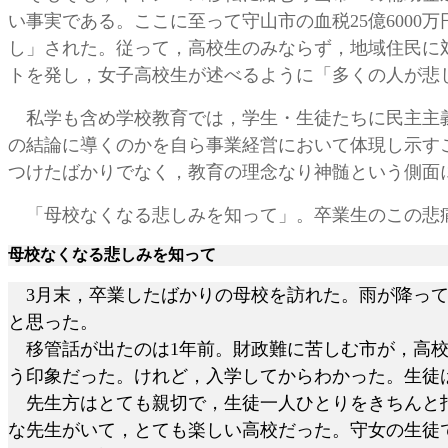
い事実である。ここに至って守山市の血税
25億60
し」された。従って，高校生のみならず，地域住民に
トを発し，女子高校生が述べるように「多くの人が悲
私学も含め学校教育では，学生・生徒たちに民主主義
の結論に導くのかを自ら事業経営において体現し示す
つけたばかりでなく，教育の理念なり神髄という側面
「母校なくなる悲しみを知って」。卒業生のこの悲痛
母校なくなる悲しみを知って
3月末，卒業したばかりの母校を訪れた。雨が降っ
と思った。
移管話が出たのは1年前。財政難に苦しむ市が，高校
う印象だった。けれど，入学してからわかった。生徒
先生方はとても親切で，生徒一人ひとりをきちんと指
な先生がいて，とても楽しい高校だった。守女の生徒