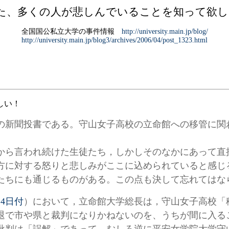
た、多くの人が悲しんでいることを知って欲し
全国国公私立大学の事件情報
http://university.main.jp/blog/
http://university.main.jp/blog3/archives/2006/04/post_1323.html
しい！
新聞投書である。守山女子高校の立命館への移管に関
。
ら言われ続けた生徒たち，しかしそのなかにあって直
方に対する怒りと悲しみがここに込められていると感じ
たちにも通じるものがある。この点も決して忘れてはな
4日付
）において，立命館大学総長は，守山女子高校「
退で市や県と裁判になりかねないのを、うちが間に入る