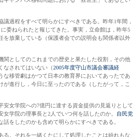
山キャンパス移転問題における「救世主」であるとい
協議過程をすべて明らかにすべきである。昨年
1年間，
に委ねられたと報じてきた。事実，立命館は，昨年5
任を放棄している（保護者会での説明会も関係者以外
機関としてのこれまでの歴史と果たした役割，その他
くなされてはいない（
2005年度守山市議会審議経
うな移管劇はかつて日本の教育界においてあったであ
けが進行し，今日に至ったのである（したがって，こ
平安女学院への
7億円に達する資金提供の見返りとして
安女学院の理事長と2人でいつ何を話したのか。
自民党
な話をしたのかも含めて明らかにすべきである。
ある。それを一緒くたにして処理したことは紛れもな