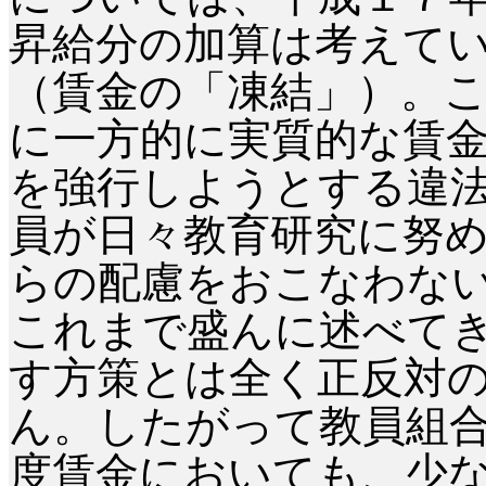
昇給分の加算は考えて
（賃金の「凍結」）。
に一方的に実質的な賃
を強行しようとする違
員が日々教育研究に努
らの配慮をおこなわな
これまで盛んに述べて
す方策とは全く正反対
ん。したがって教員組
度賃金においても、少