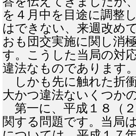
答を伝えてきましたが
を
４月中
を
目途に調整
はできない、来週改め
おも団交実施に関し消
す。こうした当局の対
違法なものであります
しかも先に触れた折衝
大かつ違法ないくつか
第一に、平成１８（２
関する問題です。当局
については、平成１７