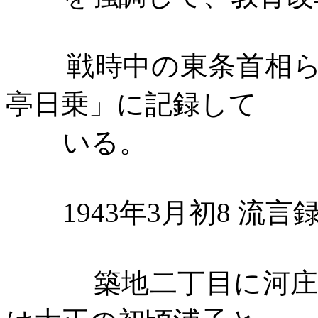
戦時中の東条首相
亭日乗」に記録して
いる。
1943
年
3
月初
8
流言
築地二丁目に河庄