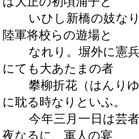
は大正の初頃浦子と
いひし新橋の妓な
陸軍将校らの遊場と
なれり。塀外に憲
にても大あたまの者
攀柳折花（はんり
に耽る時なりといふ。
今年三月一日は芸
夜なるに、軍人の宴