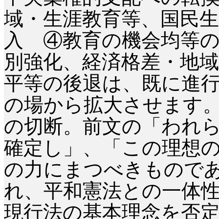
域・生涯教育等、国民
入 ④教育の機会均等
別強化、経済格差・地
平等の後退は、既に進
の場から拡大させます
の切断。前文の「われ
確定し」、「この理想
の力にまつべきもので
れ、平和憲法との一体
現行法の基本理念を否