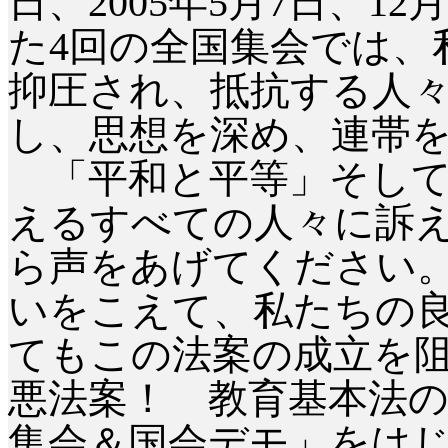
日、2005年5月7日、12
た4回の全国集会では、
抑圧され、抵抗する人
し、思想を深め、連帯
「平和と平等」そして
えるすべての人々に訴
ら声をあげてください
いをこえて、私たちの
てもこの法案の成立を
悪法案！ 教育基本法の
集会＆国会デモ」をは