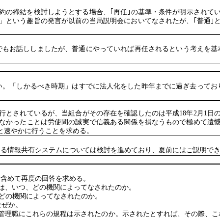
の締結を検討しようとする場合、｢再任｣の基準・条件が明示されて
」という趣旨の発言が以前の当局説明会においてなされたが、｢普通｣
もお話ししましたが、普通にやっていれば再任されるという考えを基
。「しかるべき時期」はすでに法人化をした昨年までに過ぎ去ってお
行とされているが、当組合がその存在を確認したのは平成
18
年
2
月
1
日
なかったことは労使間の誠実で信義ある関係を損なうもので極めて遺
と速やかに行うことを求める。
る情報共有システムについては検討を進めており、夏前にはご説明でき
含めて再度の回答を求める。
は、いつ、どの機関によってなされたのか。
どの機関によってなされたのか。
なぜか。
管理職にこれらの規程は示されたのか。示されたとすれば、その際、こ