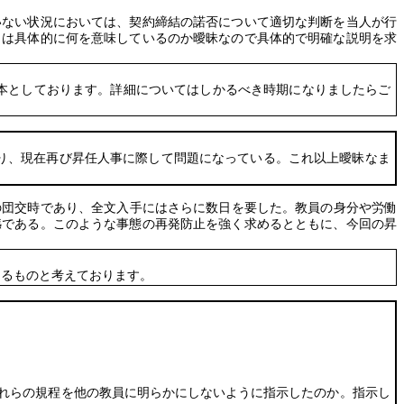
いない状況においては、契約締結の諾否について適切な判断を当人が行
とは具体的に何を意味しているのか曖昧なので具体的で明確な説明を求
本としております。詳細についてはしかるべき時期になりましたらご
り、現在再び昇任人事に際して問題になっている。これ以上曖昧なま
の団交時であり、全文入手にはさらに数日を要した。教員の身分や労働
憾である。このような事態の再発防止を強く求めるとともに、今回の昇
るものと考えております。
れらの規程を他の教員に明らかにしないように指示したのか。指示し