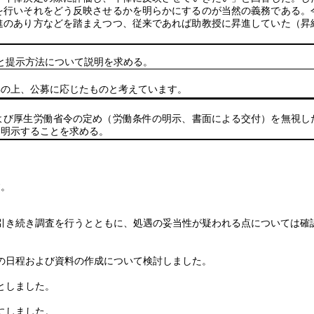
を行いそれをどう反映させるかを明らかにするのが当然の義務である。
進のあり方などを踏まえつつ、従来であれば助教授に昇進していた（昇
と提示方法について説明を求める。
の上、公募に応じたものと考えています。
よび厚生労働省令の定め（労働条件の明示、書面による交付）を無視し
て明示することを求める。
す。
引き続き調査を行うとともに、処遇の妥当性が疑われる点については確
の日程および資料の作成について検討しました。
としました。
にしました。