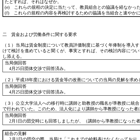
たとすれば、それはなぜか。
(e)
これらの規程の決定に当たって、教員組合との協議を経なかっ
(f)
これらの規程の内容を再検討するための協議を当組合と速やかに
二 賃金および労働条件に関する要求
（１）当局は賃金制度について教員評価制度に基づく年俸制を導入す
けて検討を進めていると聞くが、事実とすれば、その検討内容につい
し添える。
当局側回答
4
月
25
日団体交渉で回答済み。
（２）平成
18
年度における賃金等の改善についての当局の見解を求め
当局側回答
4
月
25
日団体交渉で回答済み。
（３）公立大学法人への移行時に講師と助教授の職名が準教授に統合
で行われていた。このため、法人化により講師から準教授になった者
当局側回答
2
月
1
日の団交時にも回答しましたが、（講師から準教授になった
組合の見解
2
月
1
日の団交の際、当局は「これまでの給料表はなくなっており