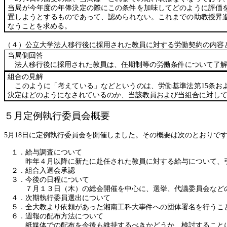
当局が今年度の年俸決定の際にこの条件を加味してどのように評価
置しようとするものであって、認められない。これまでの助教授昇
なうことを求める。
（４）公立大学法人移行後に採用された教員に対する労働契約の内容
当局側回答
法人移行後に採用された教員は、任期制等の労働条件について了解
組合の見解
このように「考えている」などというのは、労働基準法第
15
条お
決定はどのようになされているのか、当該教員および当組合に対し
５月定例執行委員会概要
5
月
18
日に定例執行委員会を開催しました。その概要は次のとおりで
１．給与調査について
昨年４月以降に新たに赴任された教員に対する給与について、
２．組合入退会承認
３．今後の日程について
７月１３日（木）の総会開催を中心に、選挙、代議委員会など
４．次期執行委員選出について
５．全大教より依頼があった湘南工科大事件への団体署名を行うこ
６．週報の配布方法について
紙媒体での配布を今後も維持するべきかどうか、検討すること