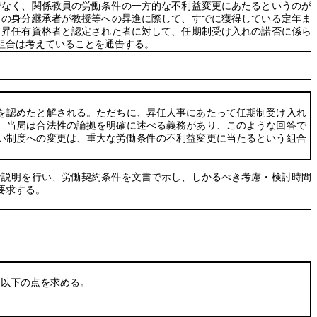
でなく、関係教員の労働条件の一方的な不利益変更にあたるというのが
この身分継承者が教授等への昇進に際して、すでに獲得している定年ま
、昇任有資格者と認定された者に対して、任期制受け入れの諾否に係ら
組合は考えていることを通告する。
を認めたと解される。ただちに、昇任人事にあたって任期制受け入れ
、当局は合法性の論拠を明確に述べる義務があり、このような回答で
い制度への変更は、重大な労働条件の不利益変更に当たるという組合
な説明を行い、労働契約条件を文書で示し、しかるべき考慮・検討時間
要求する。
以下の点を求める。