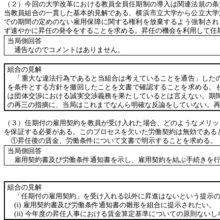
（２）今回の大学改革における教員全員任期制の導入は関連法規の条
当教員組合の一貫した基本的見解である。横浜市立大学から公立大学
での期間の定めのない雇用保障に関する権利を放棄するよう強制され
ず速やかに昇任の発令をすることを求める。昇任の機会を利用して任
当局側回答
通告なのでコメントはありません。
組合の見解
「重大な違法行為であると当組合は考えていることを通告」したの
を条件とする方針を撤回したことを文書で確認することを求める。
は団体交渉における誠実交渉義務を果たしているとは言えない。期
の再三の指摘に、当局はこれまでなんら明確な反論をしていない。
（３）任期付の雇用契約を教員が受け入れた場合、どのようなメリッ
を保証する必要がある。このプロセスを欠いた労働契約は無効である
①昇任後の賃金、労働条件について文書で明示することを求める。
当局側回答
雇用契約書及び労働条件通知書を示し、雇用契約を結ぶ手続きを行
組合の見解
「任期付の雇用契約」を受け入れる以外に昇進はないという提示の
(i)
雇用契約書及び労働条件通知書の雛形を組合に提示されたい。
(ii)
今年度の昇任人事における賃金算定基準についての原則ないし