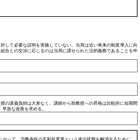
に対して必要な説明を実施していない。当局は近い将来の制度導入に向
当組合との交渉に応じるのは当局に課せられた法的義務であることを申
教授の講義負担は大差なく、講師から助教授への昇格は比較的に短期間
、早急な改善を求める。
たがって、労働条件の不利益変更という違法状態を解消するために、