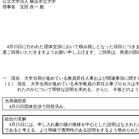
公立大学法人
横浜市立大学
理事長 宝田
良一
殿
4
月
25
日に行われた団体交渉において積み残しとなった項目につき
度ご回答いただきますようお願い申し上げます。ご回答は、再度の団
一 現在、大学当局が進めている教員昇任人事および関連事項に関す
（１）
現在、大学当局が進めている本学教員の昇任人事プロセスは
れたのかについて明快な説明を求める。さらに、今後どのよう
当局側回答
4
月
25
日団体交渉で回答済み。
組合の見解
4
月
25
日には、申し入れ書の後の推移を中心とした説明はなされた
であると考える。より明確で透明性のある説明をするよう努められ