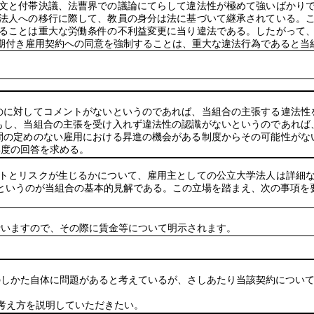
文と付帯決議、法曹界での議論にてらして違法性が極めて強いばかり
法人への移行に際して、教員の身分は法に基づいて継承されている。
ることは重大な労働条件の不利益変更に当り違法である。したがって
期付き雇用契約への同意を強制することは、重大な違法行為であると当
に対してコメントがないというのであれば、当組合の主張する違法性
もし、当組合の主張を受け入れず違法性の認識がないというのであれば
間の定めのない雇用における昇進の機会がある制度からその可能性がな
再度の回答を求める。
トとリスクが生じるかについて、雇用主としての公立大学法人は詳細
というのが当組合の基本的見解である。この立場を踏まえ、次の事項を
いますので、その際に賃金等について明示されます。
しかた自体に問題があると考えているが、さしあたり当該契約について
考え方を説明していただきたい。