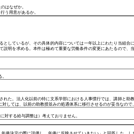
たのはなぜか。
行う用意があるか。
るとしているが、その具体的内容については一年以上にわたり当組合
て説明を求める。本件は極めて重要な労働条件の変更にあたるので、
る。
された。法人化以前の特に文系学部における人事慣行では、講師と助
に対しては、以前の助教授並みの処遇体系に移行させるのが妥当なので
者に対する給与調整は）考えておりません。
、年俸決定の際に評価し、年俸に反映させていきたい」と回答した。し