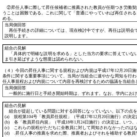
②昇任人事に際して昇任候補者に推薦された教員が任期つき労働契約
うことは困難である。これに関して「普通にやっていれば再任される
める。
当局側回答
再任手続きの詳細については、現在検討中ですが、再任は説明会で
説明します。
組合の見解
「具体的で明確な説明を求める」とした当方の要求に答えていない
ま引き延ばすような態度は認められない。
（４）今回の昇任人事に関する規程および内規は平成
17
年
12
月
20
日施
条件に関する重要事項について、当局が当組合に速やかな周知を行わ
任人事規程および内規について内容を再検討するための協議を当組合
当局側回答
一般的に施行日と手続き開始時期は、ずれます。なお、学内におけ
組合の見解
組合が提起している問題に対する回答になっていない。以下の点を
(a)
規程第
104
号「教員昇任規程」（平成
17
年
12
月
20
日施行）の決定
(b)
各「教員昇任内規」（平成
18
年
1
月
24
日施行）の決定は、いつ、
(c)
これらの規程がただちに全教員に対して周知されなかったのは
(d)
.
昇任人事の推薦を求めた際、推薦者およびそれを補助する教員