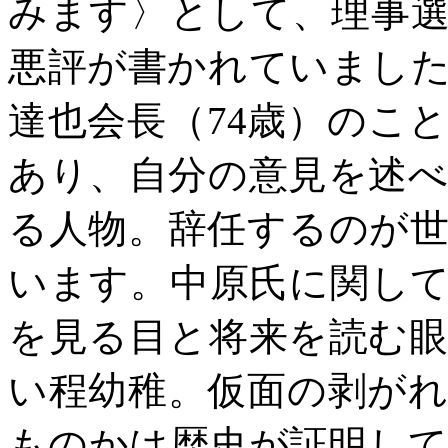
みます〉として、理事
悪評が書かれていまし
達也会長（
74歳）のこ
あり、自分の意見を述
る人物。辞任するのが
います。中原氏に関し
を見る目と将来を読む
い程幼稚。仮面の剥が
ものかは歴史が証明し