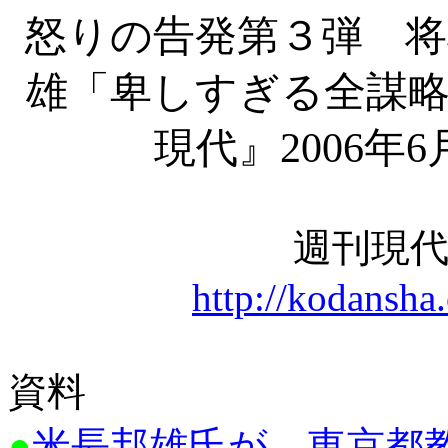
怒りの告発第３弾 将
雄「卑しすぎる全謀略
現代』
2006年6
週刊現
http://kodansha
資料
●
米長邦雄氏が、東京都