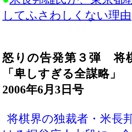
してふさわしくない理由
怒りの告発第３弾 将
「卑しすぎる全謀略」
2006年6月3日号
将棋界の独裁者・米長