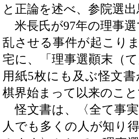
と正論を述べ、参院選出
米長氏が
97年の理事
乱させる事件が起こり
宅に、「理事選顚末（て
用紙5枚にも及ぶ怪文
棋界始まって以来のこと
怪文書は、〈全て事実
人でも多くの人が知り