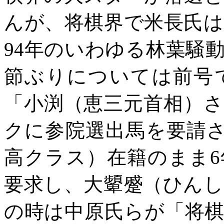
んが、将棋界で米長氏
94年のいわゆる林葉騒
節ぶりについては前号
「小渕（恵三元首相）
クに参院選出馬を要請
高クラス）在籍のまま
要求し、大顰蹙（ひん
の時は中原氏らが「将