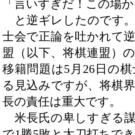
「言いすぎだ！この場か
と逆ギレしたのです。
士会で正論を吐かれて
盟（以下、将棋連盟）
移籍問題は
5月26日の
る見込みですが、将棋
長の責任は重大です。
米長氏の卑しすぎる謀
で
1勝5敗と太刀打ちで