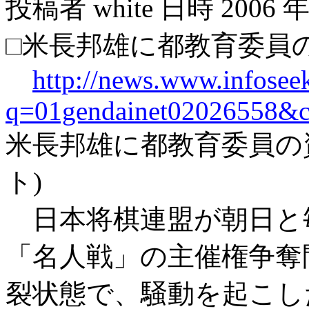
投稿者 white 日時 2006 年 6
□米長邦雄に都教育委員の
http://news.www.infoseek
q=01gendainet02026558&c
米長邦雄に都教育委員の
ト)
日本将棋連盟が朝日と
「名人戦」の主催権争奪
裂状態で、騒動を起こし