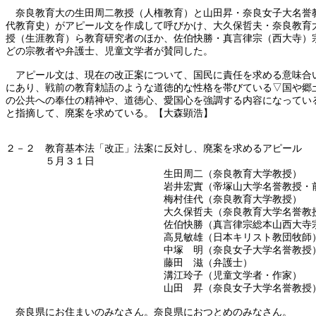
奈良教育大の生田周二教授（人権教育）と山田昇・奈良女子大名誉
代教育史）がアピール文を作成して呼びかけ、大久保哲夫・奈良教育
授（生涯教育）ら教育研究者のほか、佐伯快勝・真言律宗（西大寺）
どの宗教者や弁護士、児童文学者が賛同した。
アピール文は、現在の改正案について、国民に責任を求める意味合
にあり、戦前の教育勅語のような道徳的な性格を帯びている▽国や郷
の公共への奉仕の精神や、道徳心、愛国心を強調する内容になってい
と指摘して、廃案を求めている。【大森顕浩】
２－２ 教育基本法「改正」法案に反対し、廃案を求めるアピール
５月３１日
生田周二（奈良教育大学教授）
岩井宏實（帝塚山大学名誉教授・前学
梅村佳代（奈良教育大学教授）
大久保哲夫（奈良教育大学名誉教授・
佐伯快勝（真言律宗総本山西大寺宗務
高見敏雄（日本キリスト教団牧師
中塚 明（奈良女子大学名誉教授
藤田 滋（弁護士）
溝江玲子（児童文学者・作家）
山田 昇（奈良女子大学名誉教授
奈良県にお住まいのみなさん。奈良県におつとめのみなさん。