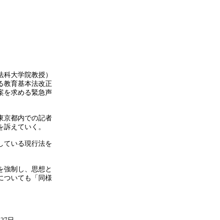
法科大学院教授）
る教育基本法改正
案を求める緊急声
東京都内での記者
を訴えていく。
している現行法を
。
を強制し、思想と
についても「同様