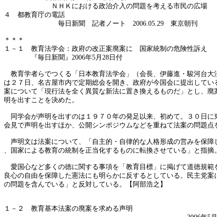
ＮＨＫにおける政治介入の問題を考える市民の広場
４ 都教育庁の電話
毎日新聞 記者ノート 2006.05.29 東京朝刊
＊＊＊
１－１ 教育法学会：政府の改正案廃案に 国家統制の危険性訴え
『毎日新聞』2006年5月28日付
教育学者らでつくる「日本教育法学会」（会長、伊藤進・駿河台大
は２７日、名古屋市内で定期総会を開き、政府が今国会に提出してい
案について「現行法を全く異質な新法に置き換えるものだ」とし、廃
明を出すことを決めた。
同学会が声明を出すのは１９７０年の発足以来、初めて。３０日に
会見で声明を出すほか、公開シンポジウムなどを重ねて法案の問題点
声明文は法案について、「自主的・自律的な人格形成の営みを保障
、国家による教育の統制を正当化するものに転換させている」と指摘
愛国心など多くの徳に関する事項を「教育目標」に掲げて道徳規範
良心の自由を保障した憲法にも明らかに反するとしている。民主党案
の問題を含んでいる」と反対している。【阿部浩之】
１－２ 教育基本法案の廃案を求める声明