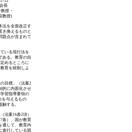
日
長
授・
授)
本法を全面改正す
置き換えるものと
問題点が含まれて
ている現行法を
である。教育の自
に定めるところに
て教育を統制しよ
の目標」（法案2
制的に内面化させ
い学習指導要領の
力を与えるもの
抵触する。
法案16条2項）
7条）、国が教育
を通して、教育内
に進行している競