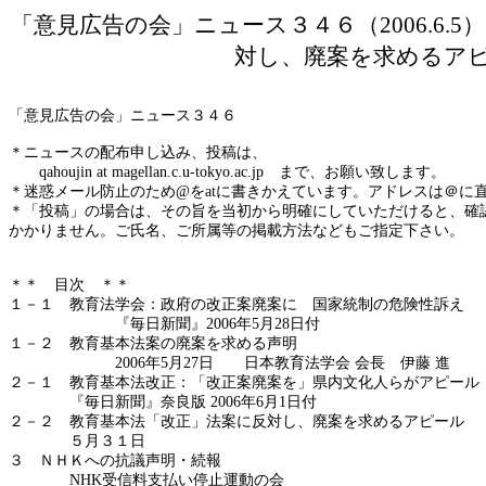
「意見広告の会」ニュース３４６（
2006.
対し、廃案を求めるア
「意見広告の会」ニュース３４６
＊ニュースの配布申し込み、投稿は、
qahoujin
at magellan.c.u-tokyo.ac.jp
まで、お願い致します。
＊
迷惑メール防止のため
@
を
at
に書きかえています。アドレスは＠に
＊「投稿」の場合は、その旨を当初から明確にしていただけると、確
かかりません。ご氏名、ご所属等の掲載方法などもご指定下さい。
＊＊ 目次 ＊＊
１－１ 教育法学会：政府の改正案廃案に 国家統制の危険性訴え
『毎日新聞』2006年5月28日付
１－２ 教育基本法案の廃案を求める声明
2006年5月27日 日本教育法学会 会長 伊藤 進
２－１ 教育基本法改正：「改正案廃案を」県内文化人らがアピール
『毎日新聞』奈良版 2006年6月1日付
２－２ 教育基本法「改正」法案に反対し、廃案を求めるアピール
５月３１日
３ ＮＨＫへの抗議声明・続報
NHK受信料支払い停止運動の会