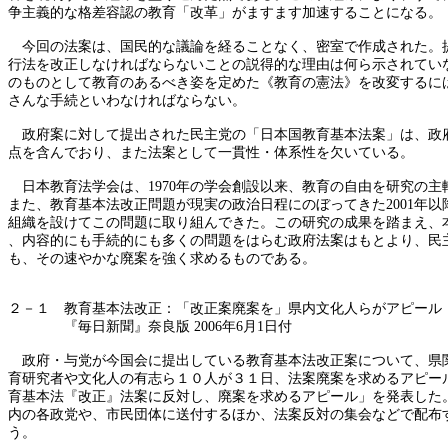
争主義的な格差容認の教育「改革」がますます加速することになる。
今回の法案は、国民的な議論を経ることなく、密室で作成された。
行法を改正しなければならないことの説得的な理由は何ら示されてい
のものとして教育のあるべき姿を定めた《教育の憲法》を改変するに
さんな手続といわなければならない。
政府案に対して提出された民主党の「日本国教育基本法案」は、政
点を含んでおり、また法案として一貫性・体系性を欠いている。
日本教育法学会は、1970年の学会創設以来、教育の自由を研究の主
また、教育基本法改正問題が現実の政治日程にのぼってきた2001年以
組織を設けてこの問題に取り組んできた。この研究の成果を踏まえ、
、内容的にも手続的にも多くの問題をはらむ政府法案はもとより、民
も、その速やかな廃案を強く求めるものである。
２－１ 教育基本法改正：「改正案廃案を」県内文化人らがアピール
『毎日新聞』奈良版 2006年6月1日付
政府・与党が今国会に提出している教育基本法改正案について、県
育研究者や文化人の有志ら１０人が３１日、法案廃案を求めるアピー
育基本法『改正』法案に反対し、廃案を求めるアピール」を発表した
内の各政党や、市民団体に送付するほか、法案反対の集会などで配布
う。