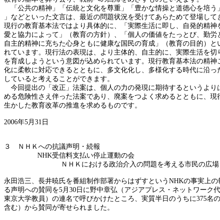
「公共の精神」「伝統と文化を尊重」「豊かな情操と道徳心を培う
」などといった文言は、最近の問題状況を受けてあらためて登場して
現行の教育基本法ではより具体的に、「実際生活に即し、自発的精神
愛と協力によって」（教育の方針）、「個人の価値をたっとび、勤労
自主的精神に充ちた心身ともに健康な国民の育成」（教育の目的）と
れています。現行法の表現は、より主体的、自主的に、実際生活を切
を育成しようという意図が込められています。現行教育基本法の精神
化に柔軟に対応できるとともに、多文化化し、多様化する時代に沿っ
していると考えることができます。
今回提出の「改正」法案は、個人の力の発現に期待するというより
める危険性さえ伴った法案であり、廃案をつよく求めるとともに、現
生かした教育改革の推進を求めるものです。
2006年5月31日
３ ＮＨＫへの抗議声明・続報
NHK受信料支払い停止運動の会
ＮＨＫにおける政治介入の問題を考える市民の広場
永田浩三、長井暁氏を番組制作部署からはずすというNHKの事実上の
る声明への賛同を5月30日に野中章弘（アジアプレス・ネットワーク
東京大学教員）の連名で呼びかけたところ、実質半日のうちに375名
含む）から賛同が寄せられました。