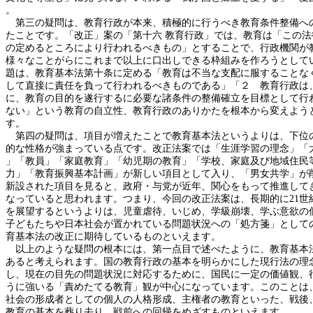
。
第三の疑問は、教育行政が本来、積極的に行うべき教育条件整備へ
たことです。「改正」案の「第十六 教育行政」では、教育は「この法
の定めるところにより行われるべきもの」とすることで、行政機関が
様々なことがらにこれまで以上に口出しできる枠組みを作ろうとして
題は、教育基本法第十条に定める「教育は不当な支配に服することな
して直接に責任を負って行われるべきものである」「２ 教育行政は
に、教育の目的を遂行するに必要な諸条件の整備確立を目標として行
ない」という教育の自立性、教育行政のありかたを根本から変えよう
す。
第四の疑問は、項目が増えたことで教育基本法というよりは、下位
的な性格が強まっている点です。改正法案では「生涯学習の理念」「
」「教員」「家庭教育」「幼児期の教育」「学校、家庭及び地域住民
力」「教育振興基本計画」が新しい項目として入り、「男女共学」が
新設された項目を見ると、政府・与党が近年、関心をもって推進して
なっていると思われます。つまり、今回の改正法案は、長期的に21世
を展望するというよりは、児童虐待、いじめ、学級崩壊、学ぶ意欲の
子どもたちや日本社会が置かれている問題状況への「処方箋」として
育基本法の改正に期待しているものといえます。
以上のような疑問の根本には、第一点目で述べたように、教育基本
あると考えられます。国の教育行政の基本を明らかにした現行法の理
し、現在の目先の問題状況に対応するために、国民に一定の価値観、
うに強いる「責めたてる教育」観が中心になっています。このことは
社会の形成者としての個人の人格形成、主権者の教育といった、戦後
教育の基本を葬り去り、戦前への回帰をめざすものといえます。