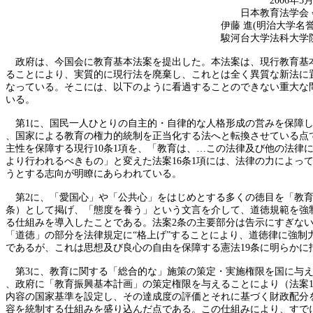
2006年5月27
日本教育法学会 会
伊藤 進(明治大学名誉教
駿河台大学法科大学院教
政府は、今国会に教育基本法案を提出した。本法案は、現行教育基
ることにより、実質的に現行法を廃棄し、これとは全く異質な新法に
なっている。そこには、以下のように看過することのできない重大な
いる。
第1に、国民一人ひとりの自主的・自律的な人格形成の営みを保障し
、国家による教育の権力的統制を正当化する法へと転換させている点
主性を保障する現行10条1項を、「教育は、…この法律及び他の法律
より行われるべきもの」と変えた法案16条1項には、法律の力によっ
うとする志向が明瞭にあらわれている。
第2に、「愛国心」や「公共心」をはじめとする多くの徳目を「教育
条）として掲げ、「態度を養う」という文言を介して、道徳規範を強
る仕組みを導入したことである。法案2条の主要部分は告示にすぎな
「道徳」の部分を法律規定に
“
格上げ
”
することにより、道徳律に強制
であるが、これは思想及び良心の自由を保障する憲法19条に明らかに
第3に、教育に関する「総合的な」施策の策定・実施権限を国に与え（
、政府に「教育振興基本計画」の策定権限を与えることにより（法案1
内容の国家基準を設定し、その達成度の評価とそれに基づく財政配分
容を統制する仕組みを盛り込んだ点である。この仕組みにより、すで