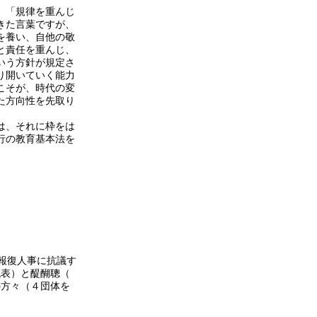
」「規律を重んじ
きた言葉ですが、
を養い、自他の敬
と責任を重んじ、
いう方針が規定さ
り開いていく能力
こそが、時代の変
た方向性を先取り
は、それに枠をは
行の教育基本法を
報復人事に抗議す
代表）と醍醐聰（
の方々（４団体を