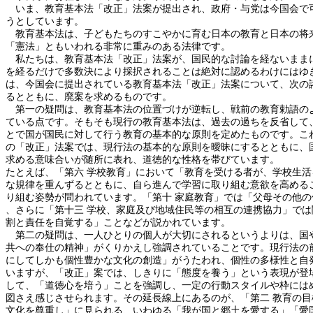
いま、教育基本法「改正」法案が提出され、政府・与党は今国会で
うとしています。
教育基本法は、子どもたちのすこやかに育む日本の教育と日本の将
「憲法」ともいわれる非常に重みのある法律です。
私たちは、教育基本法「改正」法案が、国民的な討論を経ないまま
を経るだけで多数決により採択されることは絶対に認めるわけにはゆ
は、今国会に提出されている教育基本法「改正」法案について、次の
るとともに、廃案を求めるものです。
第一の疑問は、教育基本法の位置づけが逆転し、戦前の教育勅語の
ている点です。そもそも現行の教育基本法は、過去の過ちを反省して
とで国が国民に対して行う教育の基本的な原則を定めたものです。こ
の「改正」法案では、現行法の基本的な原則を曖昧にするとともに、
求める意味合いが随所に表れ、道徳的な性格を帯びています。
たとえば、「第六 学校教育」において「教育を受ける者が、学校生活
な規律を重んずるとともに、自ら進んで学習に取り組む意欲を高める
り組む姿勢が問われています。「第十 家庭教育」では「父母その他の
、さらに「第十三 学校、家庭及び地域住民等の相互の連携協力」では
割と責任を自覚する」ことなどが説かれています。
第二の疑問は、一人ひとりの個人が大切にされるというよりは、国
共への奉仕の精神」がくりかえし強調されていることです。現行法の
にしてしかも個性豊かな文化の創造」がうたわれ、個性の多様性と自
いますが、「改正」案では、しきりに「態度を養う」という表現が登
して、「道徳心を培う」ことを強調し、一定の行動スタイルや枠には
図さえ感じさせられます。その延長線上にあるのが、「第二 教育の目
文化を尊重し」に見られる、いわゆる「我が国と郷土を愛する」「愛