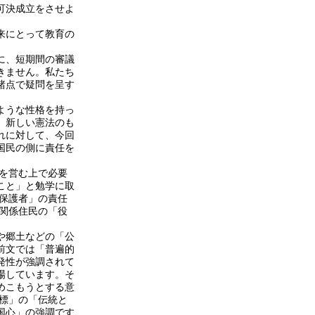
可決成立をさせよ
来にとって教育の
に、短期間の審議
きません。私たち
諸点で疑問を呈す
ような性格を持っ
、新しい憲法のも
れに対して、今回
国民の側に責任を
を営む上で必要
こと」と勉学に取
保護者」の責任
関係住民の「役
や郷土などの「公
前文では「普遍的
発性が強調されて
場しています。そ
めこもうとする意
標」の「伝統と
国心」の強調です