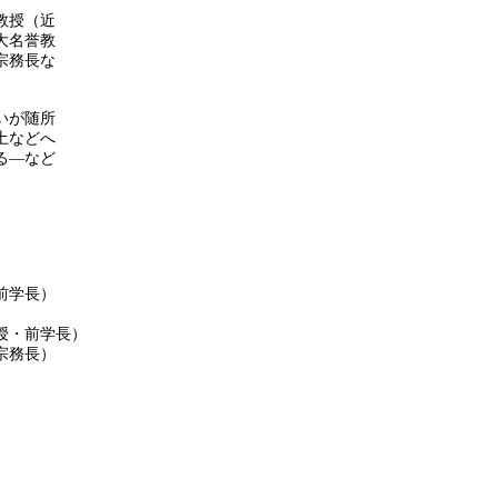
教授（近
大名誉教
宗務長な
いが随所
土などへ
る―など
長）
前学長）
長）
）
）
）