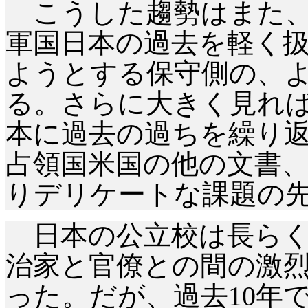
こうした趨勢はまた、
軍国日本の過去を軽く
ようとする保守側の、
る。さらに大きく見れ
本に過去の過ちを繰り
占領国米国の他の文書
りデリケートな課題の
日本の公立校は長らく
治家と官僚との間の激
った。だが、過去
10年