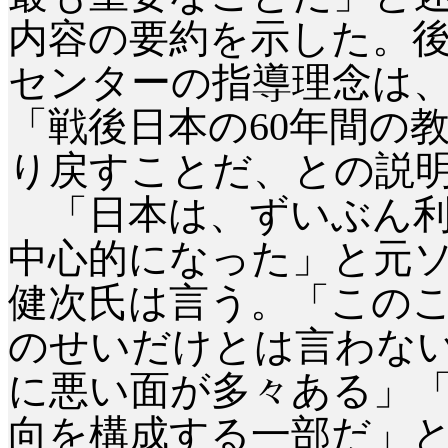
内容の要約を示した。
センターの指導理念は、
「戦後日本の60年間の教
り戻すことだ、との説
「日本は、ずいぶん利
中心的になった」と元
健次氏は言う。「この
のせいだけとは言わな
に悪い面が多々ある」
向を構成する一部だ」