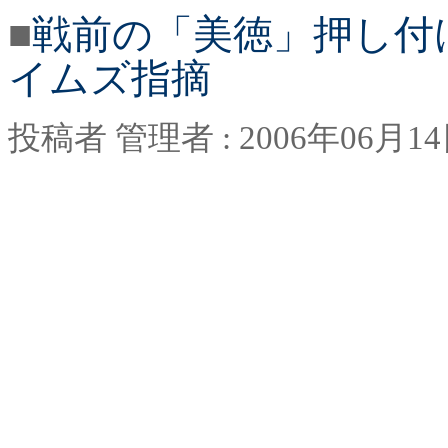
■
戦前の「美徳」押し付
イムズ指摘
投稿者
管理者
: 2006
年
06
月
14