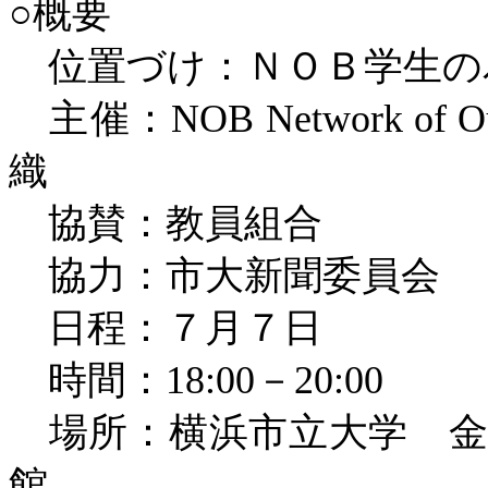
○概要
位置づけ：ＮＯＢ学生の
主催：
NOB Network of
O
織
協賛：教員組合
協力：市大新聞委員会
日程：７月７日
時間：
18:00
－
20:00
場所：横浜市立大学 金
館