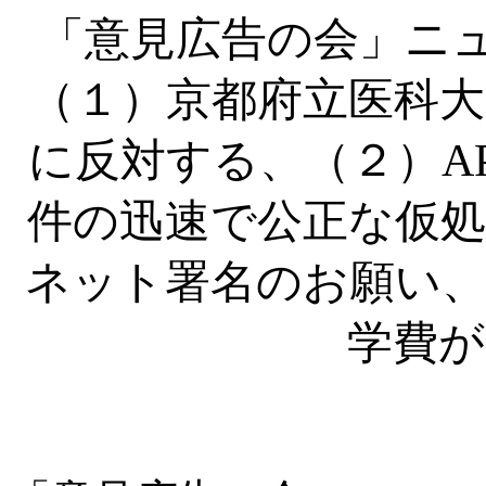
「意見広告の会」ニ
（１）京都府立医科大
に反対する、（２）A
件の迅速で公正な仮処
ネット署名のお願い、
学費が