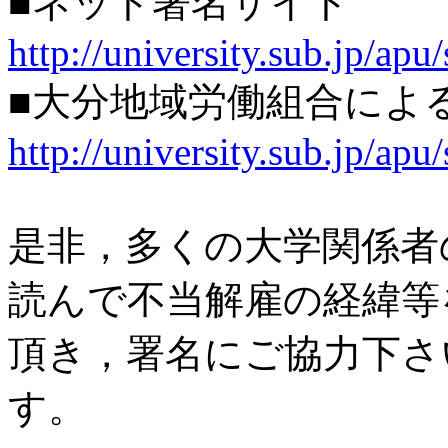
■ネット署名サイト
http://university.sub.jp/apu/
■大分地域労働組合によ
http://university.sub.jp/ap
是非，多くの大学関係者
読んで不当解雇の経緯等
頂き，署名にご協力下さ
す。