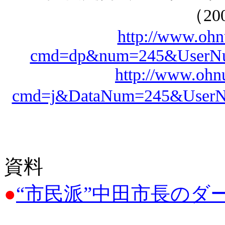
（200
http://www.ohn
cmd=dp&num=245&UserN
http://www.ohnu
cmd=j&DataNum=245&User
資料
●
“市民派”中田市長のダ