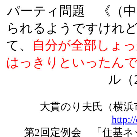
パーティ問題 《（中
られるようですけれど
て、
自分が全部しょっ
はっきりといったん
ル（
大貫のり夫氏（横
http:/
第
2回定例会 「住基ネ