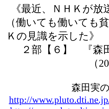
《最近、ＮＨＫが放
（働いても働いても貧
Ｋの見識を示した》 
２部【６】 『森
（
20
森田実
http://www.pluto.dti.n