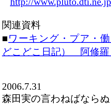
http://www.pluto.dti.n
関連資料
■
ワーキング・プア・働
どこどこ日記） 阿修羅（20
2006.7.31
森田実の言わねばならぬ