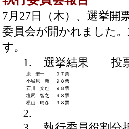
7月27日（木）、選挙
委員会が開かれました。
す。
1.
選挙結果 投票
康 聖一
９７票
小城原 新
９８票
石川 文也
９８票
塩尻 智之
９８票
横山 晴彦
９８票
2.
3.
執行委員役割分