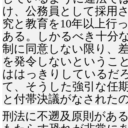
け、公務員として採用
究と教育を
10年以上行
ある。しかるべき十分
制に同意しない限り、
を発令しないというこ
ははっきりしているだ
て、そうした強引な任
と付帯決議がなされた
刑法に不遡及原則があ