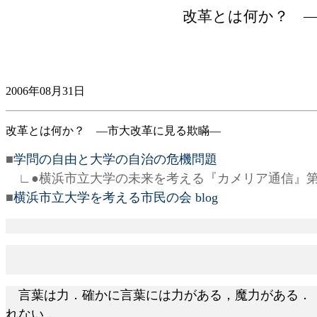
改革とは何か？ 
2006年08月31日
改革とは何か？ ―市大改革に見る欺瞞―
■
学問の自由と大学の自治の危機問題
∟●横浜市立大学の未来を考える『カメリア通信』第42号
■
横浜市立大学を考える市民の会 blog
言葉は力．確かに言葉には力がある，魔力がある．「
れない．