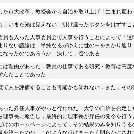
た市大改革．教授会から自治を取り上げ「生まれ変わ
，いまだ光は見えない．掛け違ったボタンをはずすこ
員も入った人事委員会で人事を行うことによって「透
まりない議論は，単純なるがゆえに世の中をまかり通り
になったのであろうか．決して，否である．
は理由があった．教員の仕事である研究・教育は高度
学んだことであった．
で人を評価することも可能かも知れない．また，その
った昇任人事がやっと行われた．大学の自治を否定し
ら理事長に報告し，最終的に理事長が昇任の発令を行う
だけのホームページによって，その結果のみを知りうる
者を絞ったのか，このような点はまったく明らかにされ