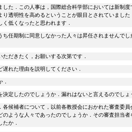
した．この人事は，国際総合科学部においては新制度
より透明性を高めるということが眼目とされていました
しく低くなったと思われます．
ち任期制に同意しなかった人々は昇任されませんでし
いただきたく，お願いする次第です．
ど遅れた理由を説明してください．
か．
を決定したのでしょうか．漏れはないと言えるのでしょ
．各候補者について，以前各教授会におかれた審査委員
どのような人々であったのでしょうか．その審査担当者
したか．