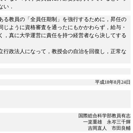
ない．
ある教員の「全員任期制」を強行するために，昇任の
同じように資格審査を通ったにもかかわらず，給与・
く，真に大学運営に責任を持つ経営者なら決してする
立行政法人になって，教授会の自治を回復し，正常な
平成
18年8月24日
国際総合科学部教員有志
一楽重雄 永岑三千輝
吉岡直人 市田良輔