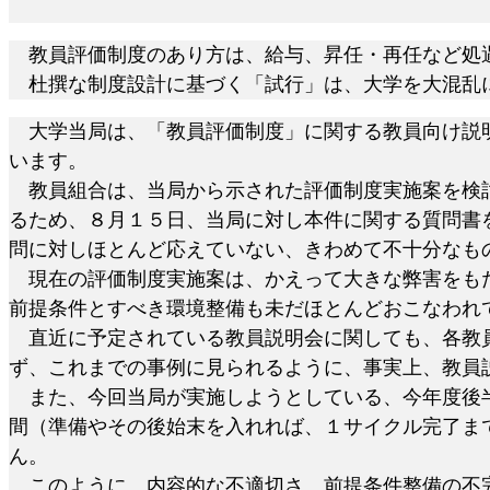
教員評価制度のあり方は、給与、昇任・再任など処
杜撰な制度設計に基づく「試行」は、大学を大混乱
大学当局は、「教員評価制度」に関する教員向け説明
います。
教員組合は、当局から示された評価制度実施案を検討
るため、８月１５日、当局に対し本件に関する質問書
問に対しほとんど応えていない、きわめて不十分なも
現在の評価制度実施案は、かえって大きな弊害をもた
前提条件とすべき環境整備も未だほとんどおこなわれ
直近に予定されている教員説明会に関しても、各教員
ず、これまでの事例に見られるように、事実上、教員
また、今回当局が実施しようとしている、今年度後半
間（準備やその後始末を入れれば、１サイクル完了ま
ん。
このように、内容的な不適切さ、前提条件整備の不完