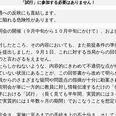
「試行」に参加する必要はありません！
遇への反映にも直結します。
に陥れる危険性があります。
会の開催（９月中旬から１０月中旬にかけて）、およ
したところ、その内容においても、また前提条件の準
を提出しました。９月１日、これに対する当局からの回
のと言わざるをえません。
らしかねないような、内容的にきわめて不適切な点が
ていない状況にあることが、この回答書から改めて明ら
からのさまざまな疑問や問題点の指摘が十分に勘案さ
説明会が単に一方的に教員に対し情報伝達するだけの「
における「試行」（長く見ても半年間、実質的には３
で実質的には１年数ヶ月の期間）でおこなうことを想定
全さ、実施に至るまでの手続き上の不十分さ、そして